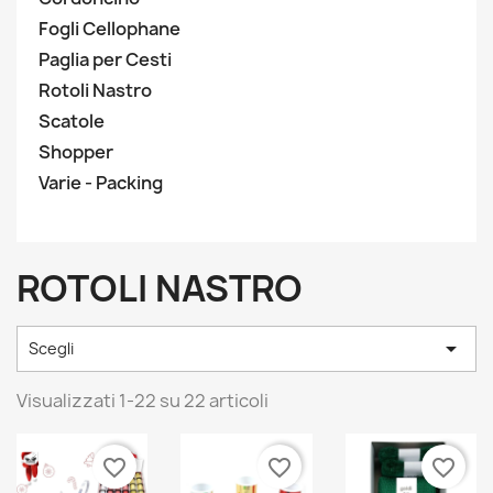
Fogli Cellophane
Paglia per Cesti
Rotoli Nastro
Scatole
Shopper
Varie - Packing
ROTOLI NASTRO

Scegli
Visualizzati 1-22 su 22 articoli
favorite_border
favorite_border
favorite_border