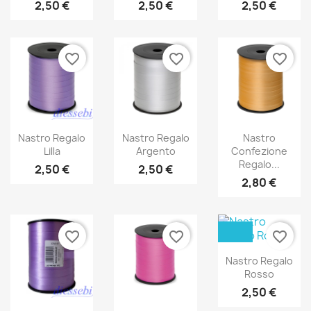
2,50 €
2,50 €
2,50 €
favorite_border
favorite_border
favorite_border
Nastro Regalo
Nastro Regalo
Nastro
Lilla
Argento
Confezione
Regalo...
2,50 €
2,50 €
2,80 €
favorite_border
favorite_border
favorite_border
Nastro Regalo
Rosso
2,50 €