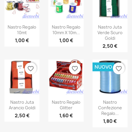
Nastro Regalo
Nastro Regalo
Nastro Juta
10mt
10mm X 10m...
Verde Scuro
Goldi
1,00 €
1,00 €
2,50 €
NUOVO
favorite_border
favorite_border
favorite_border
Nastro Juta
Nastro Regalo
Nastro
Arancio Goldi
Glitter
Confezione
Regalo...
2,50 €
1,60 €
1,80 €