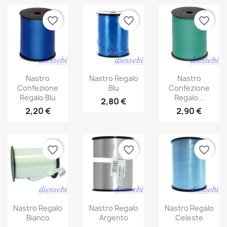
favorite_border
favorite_border
favorite_border
Nastro
Nastro Regalo
Nastro
Confezione
Blu
Confezione
Regalo Blu
Regalo...
2,80 €
2,20 €
2,90 €
favorite_border
favorite_border
favorite_border
Nastro Regalo
Nastro Regalo
Nastro Regalo
Bianco
Argento
Celeste