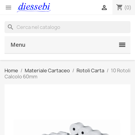
shopping_cart


(0)
search
Menu
Home
Materiale Cartaceo
Rotoli Carta
10 Rotoli
Calcolo 60mm