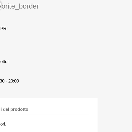
vorite_border
DPR!
otto!
30 - 20:00
li del prodotto
ori,