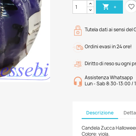

favorite_border
+
Tutela dati ai sensi del
Ordini evasi in 24 ore!
Diritto di reso su ogni 
Assistenza Whatsapp
Lun - Sab 8:30-13:00 / 
Descrizione
Detta
Candela Zucca Hallowee
Colore: viola.