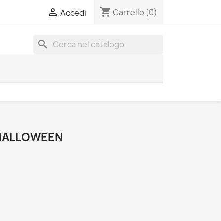
shopping_cart

Carrello
(0)
Accedi
search
HALLOWEEN