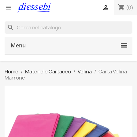
shopping_cart


(0)
search
Menu
Home
Materiale Cartaceo
Velina
Carta Velina
Marrone