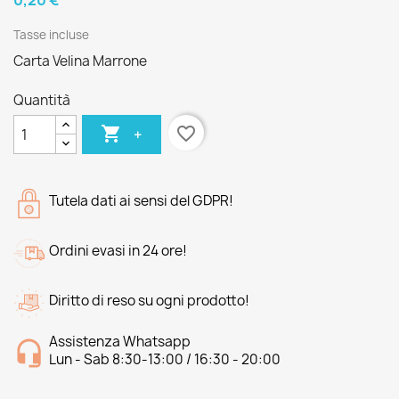
0,20 €
Tasse incluse
Carta Velina Marrone
Quantità

favorite_border
+
Tutela dati ai sensi del GDPR!
Ordini evasi in 24 ore!
Diritto di reso su ogni prodotto!
Assistenza Whatsapp
Lun - Sab 8:30-13:00 / 16:30 - 20:00