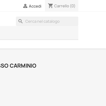
shopping_cart

Carrello
(0)
Accedi
search
SSO CARMINIO