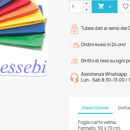

favorite_border
+
Tutela dati ai sensi del
Ordini evasi in 24 ore!
Diritto di reso su ogni 
Assistenza Whatsapp
Lun - Sab 8:30-13:00 / 
Descrizione
Detta
Foglio carta velina,
Formato: 50 x 70 cm,