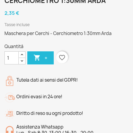
CERCHIOMETRO 1:30MM ARDA
2,35 €
Tasse incluse
Maschera per Cerchi - Cerchiometro 1:30mm Arda
Quantità

favorite_border
+
Tutela dati ai sensi del GDPR!
Ordini evasi in 24 ore!
Diritto di reso su ogni prodotto!
Assistenza Whatsapp
Lun - Sab 8:30-13:00 / 16:30 - 20:00