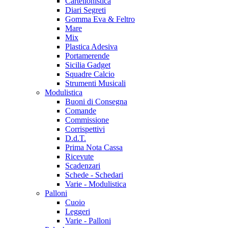
Cartellonistica
Diari Segreti
Gomma Eva & Feltro
Mare
Mix
Plastica Adesiva
Portamerende
Sicilia Gadget
Squadre Calcio
Strumenti Musicali
Modulistica
Buoni di Consegna
Comande
Commissione
Corrispettivi
D.d.T.
Prima Nota Cassa
Ricevute
Scadenzari
Schede - Schedari
Varie - Modulistica
Palloni
Cuoio
Leggeri
Varie - Palloni