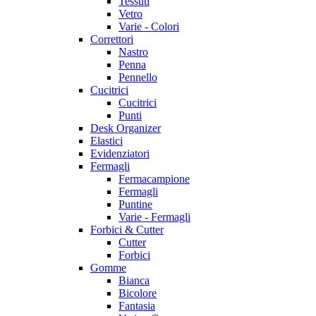
Tessuti
Vetro
Varie - Colori
Correttori
Nastro
Penna
Pennello
Cucitrici
Cucitrici
Punti
Desk Organizer
Elastici
Evidenziatori
Fermagli
Fermacampione
Fermagli
Puntine
Varie - Fermagli
Forbici & Cutter
Cutter
Forbici
Gomme
Bianca
Bicolore
Fantasia