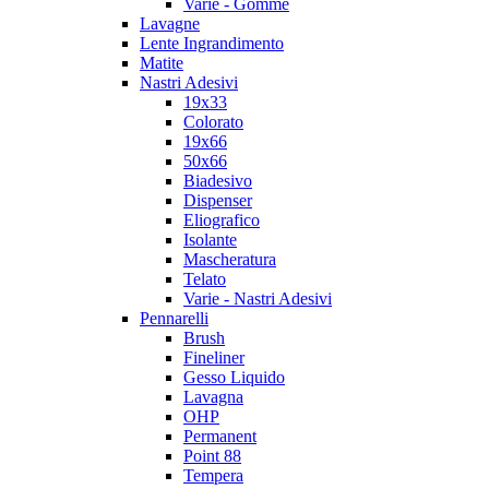
Varie - Gomme
Lavagne
Lente Ingrandimento
Matite
Nastri Adesivi
19x33
Colorato
19x66
50x66
Biadesivo
Dispenser
Eliografico
Isolante
Mascheratura
Telato
Varie - Nastri Adesivi
Pennarelli
Brush
Fineliner
Gesso Liquido
Lavagna
OHP
Permanent
Point 88
Tempera