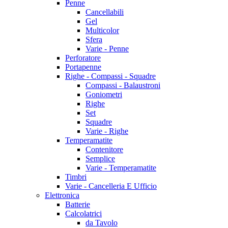
Penne
Cancellabili
Gel
Multicolor
Sfera
Varie - Penne
Perforatore
Portapenne
Righe - Compassi - Squadre
Compassi - Balaustroni
Goniometri
Righe
Set
Squadre
Varie - Righe
Temperamatite
Contenitore
Semplice
Varie - Temperamatite
Timbri
Varie - Cancelleria E Ufficio
Elettronica
Batterie
Calcolatrici
da Tavolo