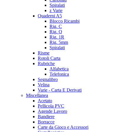
Spiralati
z Varie
Quaderni A5
Blocco Ricambi
Rig. C
Rig. Q
Rig. 1R
Rig. 5mm
Spiralati
Risme
Rotoli Carta
Rubriche
Alfabetica
Telefonica
Segnalibro
Velina
Varie - Carta E Derivati
Miscellanea
Acetato
Pellicola PVC
Agende Lavoro
Bandiere
Borracce
Carte da Gioco e Accessori