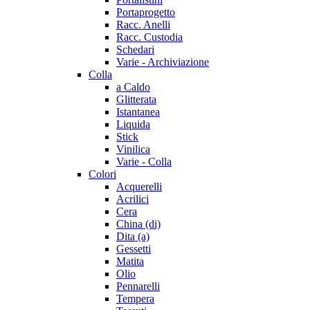
Portaprogetto
Racc. Anelli
Racc. Custodia
Schedari
Varie - Archiviazione
Colla
a Caldo
Glitterata
Istantanea
Liquida
Stick
Vinilica
Varie - Colla
Colori
Acquerelli
Acrilici
Cera
China (di)
Dita (a)
Gessetti
Matita
Olio
Pennarelli
Tempera