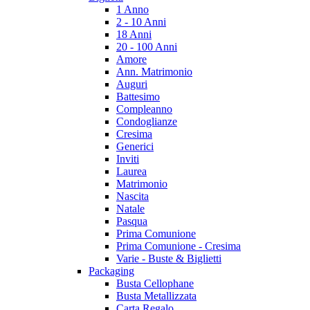
1 Anno
2 - 10 Anni
18 Anni
20 - 100 Anni
Amore
Ann. Matrimonio
Auguri
Battesimo
Compleanno
Condoglianze
Cresima
Generici
Inviti
Laurea
Matrimonio
Nascita
Natale
Pasqua
Prima Comunione
Prima Comunione - Cresima
Varie - Buste & Biglietti
Packaging
Busta Cellophane
Busta Metallizzata
Carta Regalo