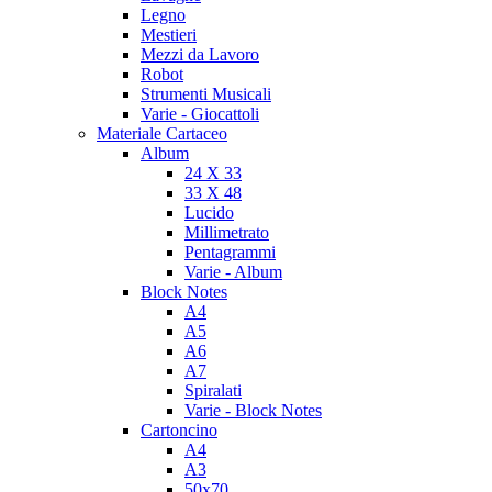
Legno
Mestieri
Mezzi da Lavoro
Robot
Strumenti Musicali
Varie - Giocattoli
Materiale Cartaceo
Album
24 X 33
33 X 48
Lucido
Millimetrato
Pentagrammi
Varie - Album
Block Notes
A4
A5
A6
A7
Spiralati
Varie - Block Notes
Cartoncino
A4
A3
50x70