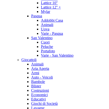
Lattice 10''
Lattice 12'' +
Mylar
Pasqua
Addobbi Casa
Animali
Uova
Varie - Pasqua
San Valentino
Cuori
Peluche
Portafoto
Varie - San Valentino
Giocattoli
Animali
Aria Aperta
Armi
Auto - Veicoli
Bambole
Blister
Costruzioni
Economici
Educativi
Giochi di Società
Lavagne