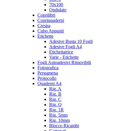
70x100
Ondulato
Coprilibri
Copriquaderni
Crespa
Cubo Appunti
Etichette
Adesive Busta 10 Fogli
Adesive Fogli A4
Etichettatrice
Varie - Etichette
Fogli Autoadesivi Rimovibili
Fotografica
Pergamena
Protocollo
Quaderni A4
Rig. A
Rig. B
Rig. C
Rig. Q
Rig. 1R
Rig. 5mm
Rig. 10mm
Blocco Ricambi
Cartonati