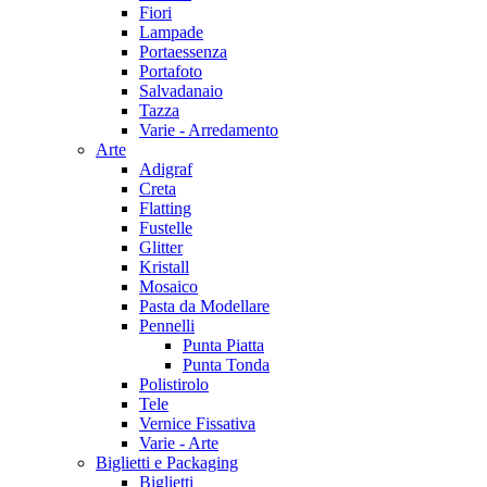
Fiori
Lampade
Portaessenza
Portafoto
Salvadanaio
Tazza
Varie - Arredamento
Arte
Adigraf
Creta
Flatting
Fustelle
Glitter
Kristall
Mosaico
Pasta da Modellare
Pennelli
Punta Piatta
Punta Tonda
Polistirolo
Tele
Vernice Fissativa
Varie - Arte
Biglietti e Packaging
Biglietti