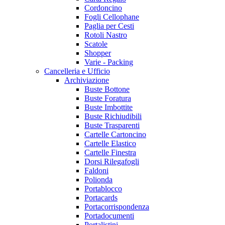
Cordoncino
Fogli Cellophane
Paglia per Cesti
Rotoli Nastro
Scatole
Shopper
Varie - Packing
Cancelleria e Ufficio
Archiviazione
Buste Bottone
Buste Foratura
Buste Imbottite
Buste Richiudibili
Buste Trasparenti
Cartelle Cartoncino
Cartelle Elastico
Cartelle Finestra
Dorsi Rilegafogli
Faldoni
Polionda
Portablocco
Portacards
Portacorrispondenza
Portadocumenti
Portalistini