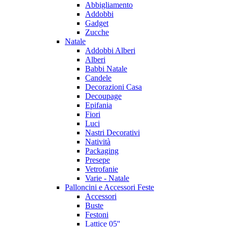
Abbigliamento
Addobbi
Gadget
Zucche
Natale
Addobbi Alberi
Alberi
Babbi Natale
Candele
Decorazioni Casa
Decoupage
Epifania
Fiori
Luci
Nastri Decorativi
Natività
Packaging
Presepe
Vetrofanie
Varie - Natale
Palloncini e Accessori Feste
Accessori
Buste
Festoni
Lattice 05''