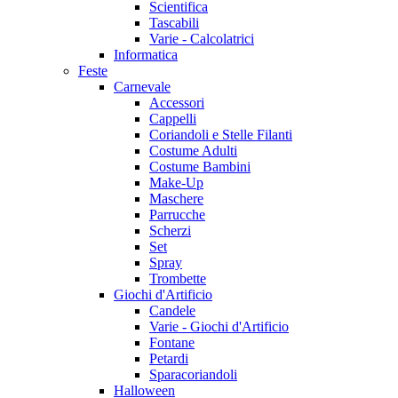
Scientifica
Tascabili
Varie - Calcolatrici
Informatica
Feste
Carnevale
Accessori
Cappelli
Coriandoli e Stelle Filanti
Costume Adulti
Costume Bambini
Make-Up
Maschere
Parrucche
Scherzi
Set
Spray
Trombette
Giochi d'Artificio
Candele
Varie - Giochi d'Artificio
Fontane
Petardi
Sparacoriandoli
Halloween