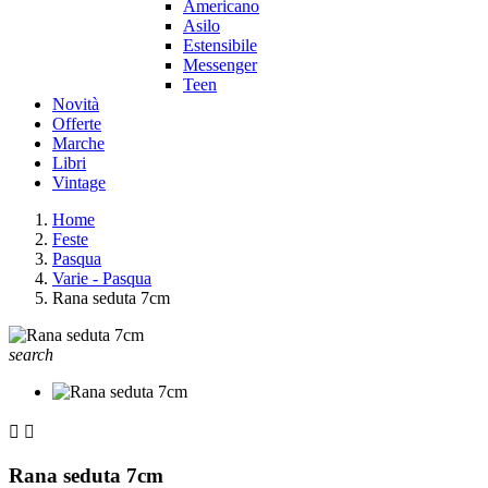
Americano
Asilo
Estensibile
Messenger
Teen
Novità
Offerte
Marche
Libri
Vintage
Home
Feste
Pasqua
Varie - Pasqua
Rana seduta 7cm
search


Rana seduta 7cm