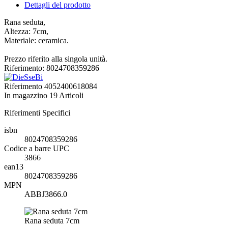
Dettagli del prodotto
Rana seduta,
Altezza: 7cm,
Materiale: ceramica.
Prezzo riferito alla singola unità.
Riferimento: 8024708359286
Riferimento
4052400618084
In magazzino
19 Articoli
Riferimenti Specifici
isbn
8024708359286
Codice a barre UPC
3866
ean13
8024708359286
MPN
ABBJ3866.0
Rana seduta 7cm