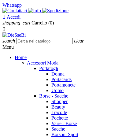
Whatsapp

Accedi
shopping_cart
Carrello
(0)

search
clear
Menu
Home
Accessori Moda
Portafogli
Donna
Portacards
Portamonete
Uomo
Borse - Sacche
Shopper
Beauty
Tracolle
Pochette
Varie - Borse
Sacche
Borsoni Sport