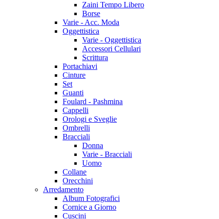
Zaini Tempo Libero
Borse
Varie - Acc. Moda
Oggettistica
Varie - Oggettistica
Accessori Cellulari
Scrittura
Portachiavi
Cinture
Set
Guanti
Foulard - Pashmina
Cappelli
Orologi e Sveglie
Ombrelli
Bracciali
Donna
Varie - Bracciali
Uomo
Collane
Orecchini
Arredamento
Album Fotografici
Cornice a Giorno
Cuscini