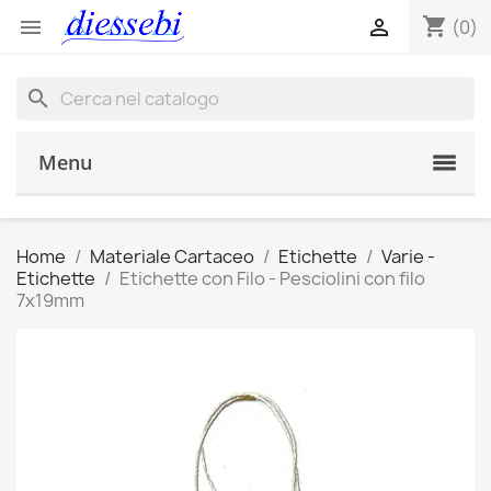
shopping_cart


(0)
search
Menu
Home
Materiale Cartaceo
Etichette
Varie -
Etichette
Etichette con Filo - Pesciolini con filo
7x19mm