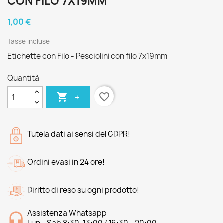
CON FILO 7X19MM
1,00 €
Tasse incluse
Etichette con Filo - Pesciolini con filo 7x19mm
Quantità

favorite_border
+
Tutela dati ai sensi del GDPR!
Ordini evasi in 24 ore!
Diritto di reso su ogni prodotto!
Assistenza Whatsapp
Lun - Sab 8:30-13:00 / 16:30 - 20:00