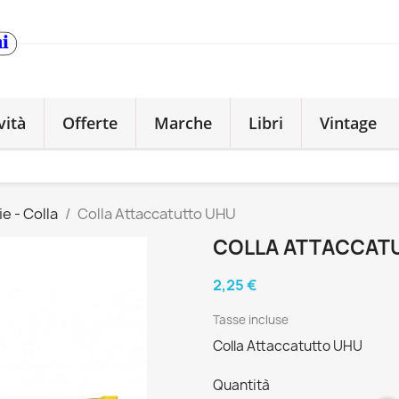
vità
Offerte
Marche
Libri
Vintage
ie - Colla
Colla Attaccatutto UHU
COLLA ATTACCAT
2,25 €
Tasse incluse
Colla Attaccatutto UHU
Quantità