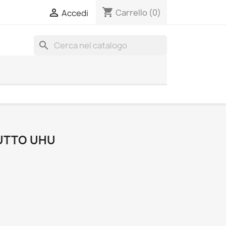
shopping_cart

Carrello
(0)
Accedi
search
UTTO UHU