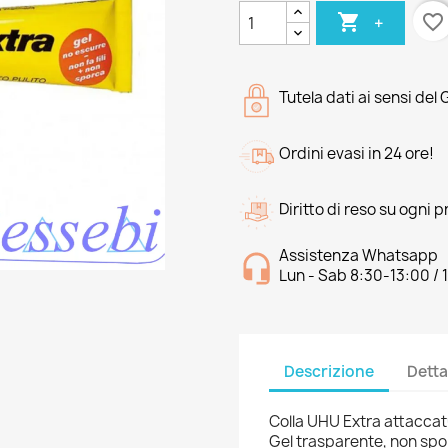

favorite_border
+
Tutela dati ai sensi del
Ordini evasi in 24 ore!
Diritto di reso su ogni 
Assistenza Whatsapp
Lun - Sab 8:30-13:00 / 
Descrizione
Detta
Colla UHU Extra attaccat
Gel trasparente, non sporc