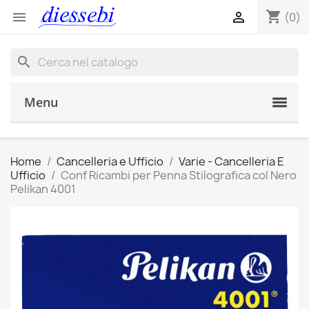
shopping_cart


(0)
search
Menu
Home
Cancelleria e Ufficio
Varie - Cancelleria E
Ufficio
Conf Ricambi per Penna Stilografica col Nero
Pelikan 4001