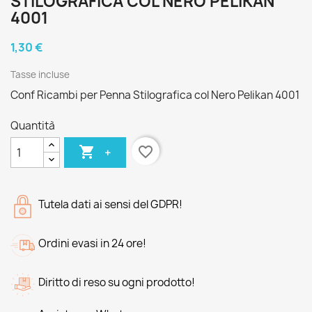
STILOGRAFICA COL NERO PELIKAN
4001
1,30 €
Tasse incluse
Conf Ricambi per Penna Stilografica col Nero Pelikan 4001
Quantità

favorite_border
+
Tutela dati ai sensi del GDPR!
Ordini evasi in 24 ore!
Diritto di reso su ogni prodotto!