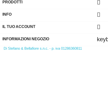

PRODOTTI

INFO

IL TUO ACCOUNT
key
INFORMAZIONI NEGOZIO
Di Stefano & Bellafiore s.n.c. - p. iva 01286360811