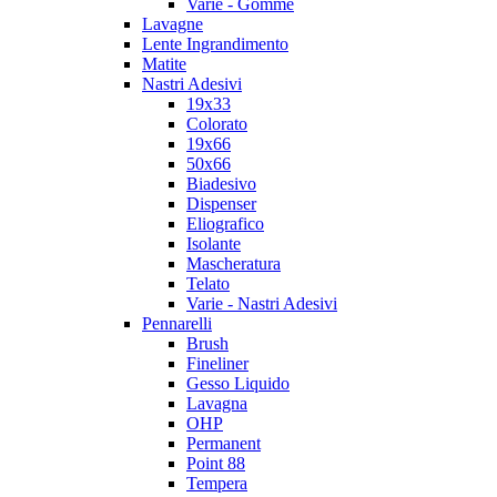
Varie - Gomme
Lavagne
Lente Ingrandimento
Matite
Nastri Adesivi
19x33
Colorato
19x66
50x66
Biadesivo
Dispenser
Eliografico
Isolante
Mascheratura
Telato
Varie - Nastri Adesivi
Pennarelli
Brush
Fineliner
Gesso Liquido
Lavagna
OHP
Permanent
Point 88
Tempera