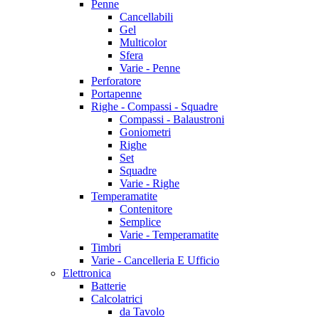
Penne
Cancellabili
Gel
Multicolor
Sfera
Varie - Penne
Perforatore
Portapenne
Righe - Compassi - Squadre
Compassi - Balaustroni
Goniometri
Righe
Set
Squadre
Varie - Righe
Temperamatite
Contenitore
Semplice
Varie - Temperamatite
Timbri
Varie - Cancelleria E Ufficio
Elettronica
Batterie
Calcolatrici
da Tavolo