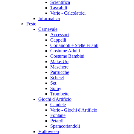
Scientifica
Tascabili
Varie - Calcolatrici
Informatica
Feste
Carnevale
Accessori
Cappelli
Coriandoli e Stelle Filanti
Costume Adulti
Costume Bambini
Make-Up
Maschere
Parrucche
Scherzi
Set
Spray
Trombette
Giochi d'Artificio
Candele
Varie - Giochi d'Artificio
Fontane
Petardi
Sparacoriandoli
Halloween