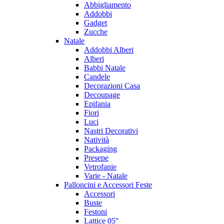
Abbigliamento
Addobbi
Gadget
Zucche
Natale
Addobbi Alberi
Alberi
Babbi Natale
Candele
Decorazioni Casa
Decoupage
Epifania
Fiori
Luci
Nastri Decorativi
Natività
Packaging
Presepe
Vetrofanie
Varie - Natale
Palloncini e Accessori Feste
Accessori
Buste
Festoni
Lattice 05''