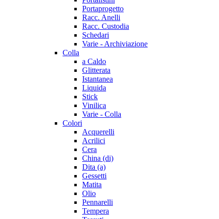
Portaprogetto
Racc. Anelli
Racc. Custodia
Schedari
Varie - Archiviazione
Colla
a Caldo
Glitterata
Istantanea
Liquida
Stick
Vinilica
Varie - Colla
Colori
Acquerelli
Acrilici
Cera
China (di)
Dita (a)
Gessetti
Matita
Olio
Pennarelli
Tempera