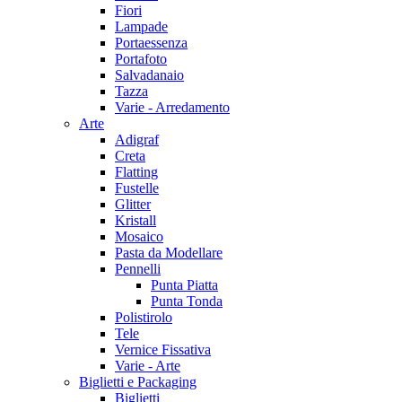
Fiori
Lampade
Portaessenza
Portafoto
Salvadanaio
Tazza
Varie - Arredamento
Arte
Adigraf
Creta
Flatting
Fustelle
Glitter
Kristall
Mosaico
Pasta da Modellare
Pennelli
Punta Piatta
Punta Tonda
Polistirolo
Tele
Vernice Fissativa
Varie - Arte
Biglietti e Packaging
Biglietti