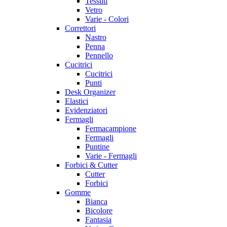
Tessuti
Vetro
Varie - Colori
Correttori
Nastro
Penna
Pennello
Cucitrici
Cucitrici
Punti
Desk Organizer
Elastici
Evidenziatori
Fermagli
Fermacampione
Fermagli
Puntine
Varie - Fermagli
Forbici & Cutter
Cutter
Forbici
Gomme
Bianca
Bicolore
Fantasia