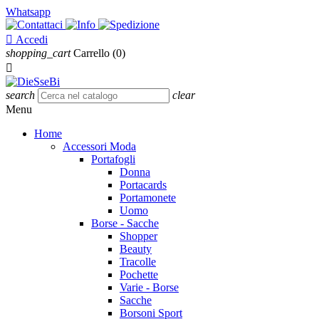
Whatsapp

Accedi
shopping_cart
Carrello
(0)

search
clear
Menu
Home
Accessori Moda
Portafogli
Donna
Portacards
Portamonete
Uomo
Borse - Sacche
Shopper
Beauty
Tracolle
Pochette
Varie - Borse
Sacche
Borsoni Sport