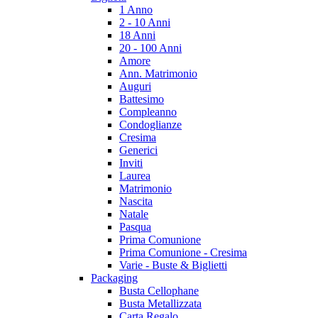
1 Anno
2 - 10 Anni
18 Anni
20 - 100 Anni
Amore
Ann. Matrimonio
Auguri
Battesimo
Compleanno
Condoglianze
Cresima
Generici
Inviti
Laurea
Matrimonio
Nascita
Natale
Pasqua
Prima Comunione
Prima Comunione - Cresima
Varie - Buste & Biglietti
Packaging
Busta Cellophane
Busta Metallizzata
Carta Regalo