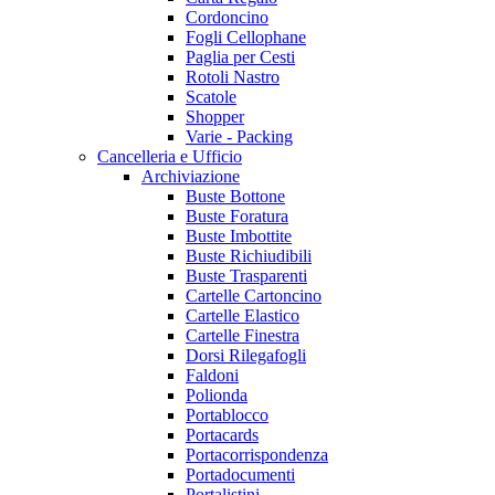
Cordoncino
Fogli Cellophane
Paglia per Cesti
Rotoli Nastro
Scatole
Shopper
Varie - Packing
Cancelleria e Ufficio
Archiviazione
Buste Bottone
Buste Foratura
Buste Imbottite
Buste Richiudibili
Buste Trasparenti
Cartelle Cartoncino
Cartelle Elastico
Cartelle Finestra
Dorsi Rilegafogli
Faldoni
Polionda
Portablocco
Portacards
Portacorrispondenza
Portadocumenti
Portalistini