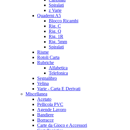
Spiralati
z Varie
Quaderni A5
Blocco Ricambi
Rig. C
Rig. Q
Rig. 1R
Rig. 5mm
Spiralati
Risme
Rotoli Carta
Rubriche
Alfabetica
Telefonica
Segnalibro
Velina
Varie - Carta E Derivati
Miscellanea
Acetato
Pellicola PVC
Agende Lavoro
Bandiere
Borracce
Carte da Gioco e Accessori