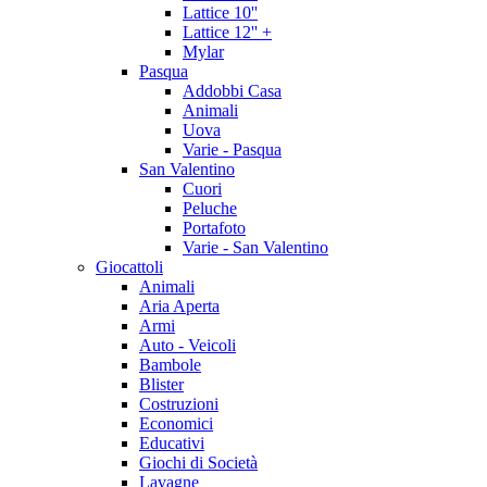
Lattice 10''
Lattice 12'' +
Mylar
Pasqua
Addobbi Casa
Animali
Uova
Varie - Pasqua
San Valentino
Cuori
Peluche
Portafoto
Varie - San Valentino
Giocattoli
Animali
Aria Aperta
Armi
Auto - Veicoli
Bambole
Blister
Costruzioni
Economici
Educativi
Giochi di Società
Lavagne