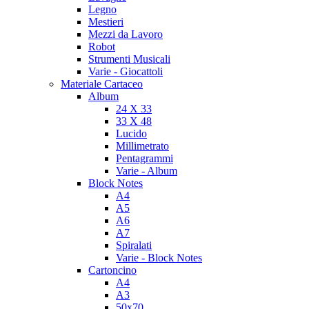
Legno
Mestieri
Mezzi da Lavoro
Robot
Strumenti Musicali
Varie - Giocattoli
Materiale Cartaceo
Album
24 X 33
33 X 48
Lucido
Millimetrato
Pentagrammi
Varie - Album
Block Notes
A4
A5
A6
A7
Spiralati
Varie - Block Notes
Cartoncino
A4
A3
50x70