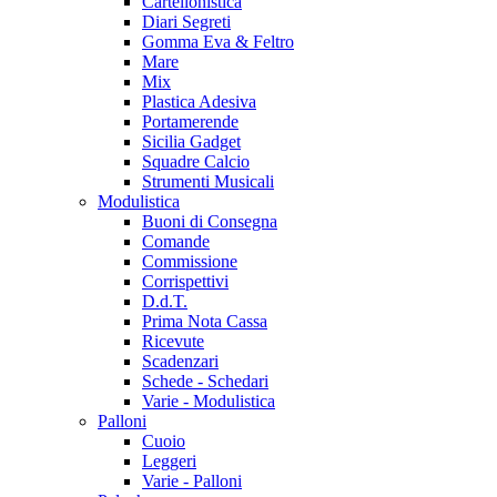
Cartellonistica
Diari Segreti
Gomma Eva & Feltro
Mare
Mix
Plastica Adesiva
Portamerende
Sicilia Gadget
Squadre Calcio
Strumenti Musicali
Modulistica
Buoni di Consegna
Comande
Commissione
Corrispettivi
D.d.T.
Prima Nota Cassa
Ricevute
Scadenzari
Schede - Schedari
Varie - Modulistica
Palloni
Cuoio
Leggeri
Varie - Palloni