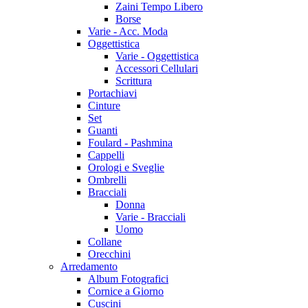
Zaini Tempo Libero
Borse
Varie - Acc. Moda
Oggettistica
Varie - Oggettistica
Accessori Cellulari
Scrittura
Portachiavi
Cinture
Set
Guanti
Foulard - Pashmina
Cappelli
Orologi e Sveglie
Ombrelli
Bracciali
Donna
Varie - Bracciali
Uomo
Collane
Orecchini
Arredamento
Album Fotografici
Cornice a Giorno
Cuscini