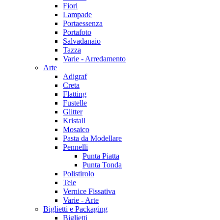
Fiori
Lampade
Portaessenza
Portafoto
Salvadanaio
Tazza
Varie - Arredamento
Arte
Adigraf
Creta
Flatting
Fustelle
Glitter
Kristall
Mosaico
Pasta da Modellare
Pennelli
Punta Piatta
Punta Tonda
Polistirolo
Tele
Vernice Fissativa
Varie - Arte
Biglietti e Packaging
Biglietti