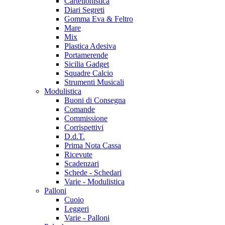
Cartellonistica
Diari Segreti
Gomma Eva & Feltro
Mare
Mix
Plastica Adesiva
Portamerende
Sicilia Gadget
Squadre Calcio
Strumenti Musicali
Modulistica
Buoni di Consegna
Comande
Commissione
Corrispettivi
D.d.T.
Prima Nota Cassa
Ricevute
Scadenzari
Schede - Schedari
Varie - Modulistica
Palloni
Cuoio
Leggeri
Varie - Palloni