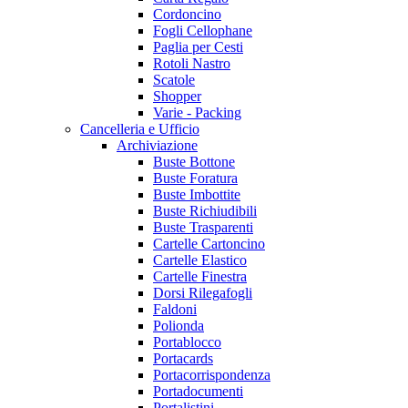
Cordoncino
Fogli Cellophane
Paglia per Cesti
Rotoli Nastro
Scatole
Shopper
Varie - Packing
Cancelleria e Ufficio
Archiviazione
Buste Bottone
Buste Foratura
Buste Imbottite
Buste Richiudibili
Buste Trasparenti
Cartelle Cartoncino
Cartelle Elastico
Cartelle Finestra
Dorsi Rilegafogli
Faldoni
Polionda
Portablocco
Portacards
Portacorrispondenza
Portadocumenti
Portalistini