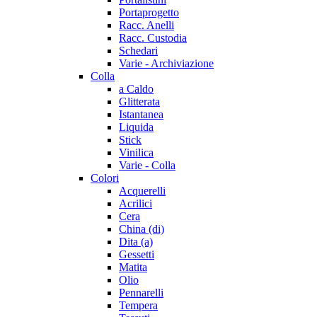
Portaprogetto
Racc. Anelli
Racc. Custodia
Schedari
Varie - Archiviazione
Colla
a Caldo
Glitterata
Istantanea
Liquida
Stick
Vinilica
Varie - Colla
Colori
Acquerelli
Acrilici
Cera
China (di)
Dita (a)
Gessetti
Matita
Olio
Pennarelli
Tempera