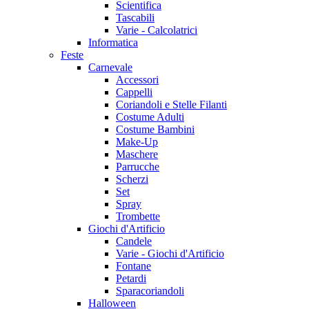
Scientifica
Tascabili
Varie - Calcolatrici
Informatica
Feste
Carnevale
Accessori
Cappelli
Coriandoli e Stelle Filanti
Costume Adulti
Costume Bambini
Make-Up
Maschere
Parrucche
Scherzi
Set
Spray
Trombette
Giochi d'Artificio
Candele
Varie - Giochi d'Artificio
Fontane
Petardi
Sparacoriandoli
Halloween