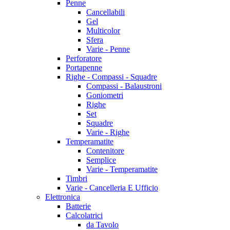
Penne
Cancellabili
Gel
Multicolor
Sfera
Varie - Penne
Perforatore
Portapenne
Righe - Compassi - Squadre
Compassi - Balaustroni
Goniometri
Righe
Set
Squadre
Varie - Righe
Temperamatite
Contenitore
Semplice
Varie - Temperamatite
Timbri
Varie - Cancelleria E Ufficio
Elettronica
Batterie
Calcolatrici
da Tavolo