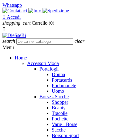
Whatsapp

Accedi
shopping_cart
Carrello
(0)

search
clear
Menu
Home
Accessori Moda
Portafogli
Donna
Portacards
Portamonete
Uomo
Borse - Sacche
Shopper
Beauty
Tracolle
Pochette
Varie - Borse
Sacche
Borsoni Sport