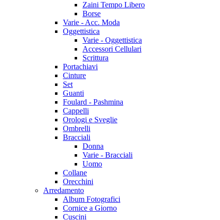
Zaini Tempo Libero
Borse
Varie - Acc. Moda
Oggettistica
Varie - Oggettistica
Accessori Cellulari
Scrittura
Portachiavi
Cinture
Set
Guanti
Foulard - Pashmina
Cappelli
Orologi e Sveglie
Ombrelli
Bracciali
Donna
Varie - Bracciali
Uomo
Collane
Orecchini
Arredamento
Album Fotografici
Cornice a Giorno
Cuscini