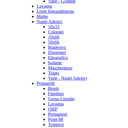
Varie - Gomme
Lavagne
Lente Ingrandimento
Matite
Nastri Adesivi
19x33
Colorato
19x66
50x66
Biadesivo
Dispenser
Eliografico
Isolante
Mascheratura
Telato
Varie - Nastri Adesivi
Pennarelli
Brush
Fineliner
Gesso Liquido
Lavagna
OHP
Permanent
Point 88
Tempera