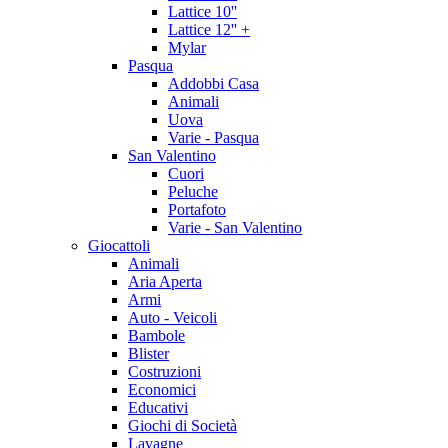
Lattice 10''
Lattice 12'' +
Mylar
Pasqua
Addobbi Casa
Animali
Uova
Varie - Pasqua
San Valentino
Cuori
Peluche
Portafoto
Varie - San Valentino
Giocattoli
Animali
Aria Aperta
Armi
Auto - Veicoli
Bambole
Blister
Costruzioni
Economici
Educativi
Giochi di Società
Lavagne