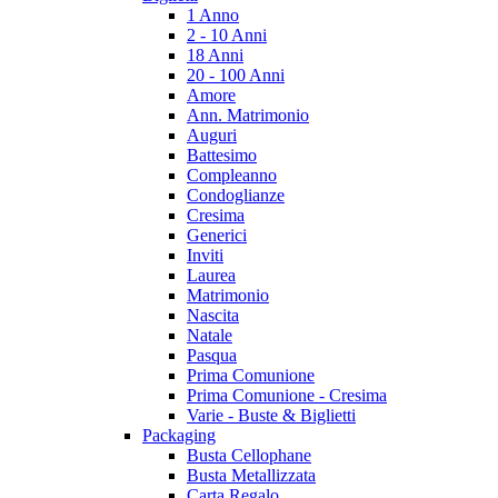
1 Anno
2 - 10 Anni
18 Anni
20 - 100 Anni
Amore
Ann. Matrimonio
Auguri
Battesimo
Compleanno
Condoglianze
Cresima
Generici
Inviti
Laurea
Matrimonio
Nascita
Natale
Pasqua
Prima Comunione
Prima Comunione - Cresima
Varie - Buste & Biglietti
Packaging
Busta Cellophane
Busta Metallizzata
Carta Regalo