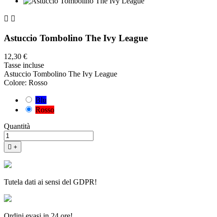


Astuccio Tombolino The Ivy League
12,30 €
Tasse incluse
Astuccio Tombolino The Ivy League
Colore: Rosso
Blu
Rosso
Quantità

+
Tutela dati ai sensi del GDPR!
Ordini evasi in 24 ore!