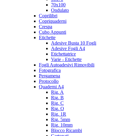
70x100
Ondulato
Coprilibri
Copriquaderni
Crespa
Cubo Appunti
Etichette
Adesive Busta 10 Fogli
Adesive Fogli A4
Etichettatrice
Varie - Etichette
Fogli Autoadesivi Rimovibili
Fotografica
Pergamena
Protocollo
Quaderni A4
Rig. A
Rig. B
Rig. C
Rig. Q
Rig. 1R
Rig. 5mm
Rig. 10mm
Blocco Ricambi
Cartonati