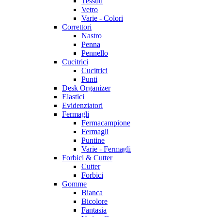
Tessuti
Vetro
Varie - Colori
Correttori
Nastro
Penna
Pennello
Cucitrici
Cucitrici
Punti
Desk Organizer
Elastici
Evidenziatori
Fermagli
Fermacampione
Fermagli
Puntine
Varie - Fermagli
Forbici & Cutter
Cutter
Forbici
Gomme
Bianca
Bicolore
Fantasia