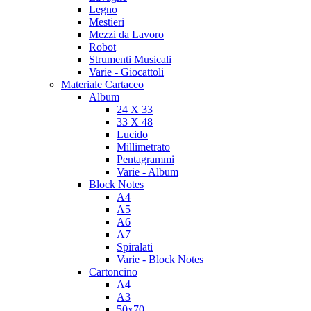
Legno
Mestieri
Mezzi da Lavoro
Robot
Strumenti Musicali
Varie - Giocattoli
Materiale Cartaceo
Album
24 X 33
33 X 48
Lucido
Millimetrato
Pentagrammi
Varie - Album
Block Notes
A4
A5
A6
A7
Spiralati
Varie - Block Notes
Cartoncino
A4
A3
50x70