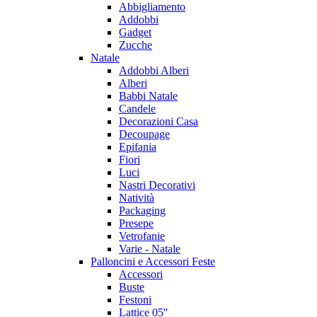
Abbigliamento
Addobbi
Gadget
Zucche
Natale
Addobbi Alberi
Alberi
Babbi Natale
Candele
Decorazioni Casa
Decoupage
Epifania
Fiori
Luci
Nastri Decorativi
Natività
Packaging
Presepe
Vetrofanie
Varie - Natale
Palloncini e Accessori Feste
Accessori
Buste
Festoni
Lattice 05''