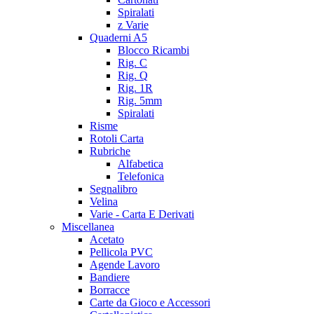
Spiralati
z Varie
Quaderni A5
Blocco Ricambi
Rig. C
Rig. Q
Rig. 1R
Rig. 5mm
Spiralati
Risme
Rotoli Carta
Rubriche
Alfabetica
Telefonica
Segnalibro
Velina
Varie - Carta E Derivati
Miscellanea
Acetato
Pellicola PVC
Agende Lavoro
Bandiere
Borracce
Carte da Gioco e Accessori