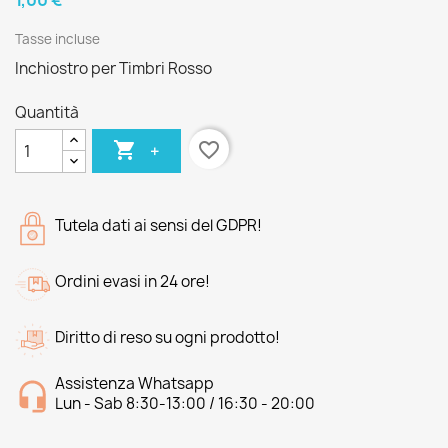
1,00 €
Tasse incluse
Inchiostro per Timbri Rosso
Quantità

favorite_border
+
Tutela dati ai sensi del GDPR!
Ordini evasi in 24 ore!
Diritto di reso su ogni prodotto!
Assistenza Whatsapp
Lun - Sab 8:30-13:00 / 16:30 - 20:00