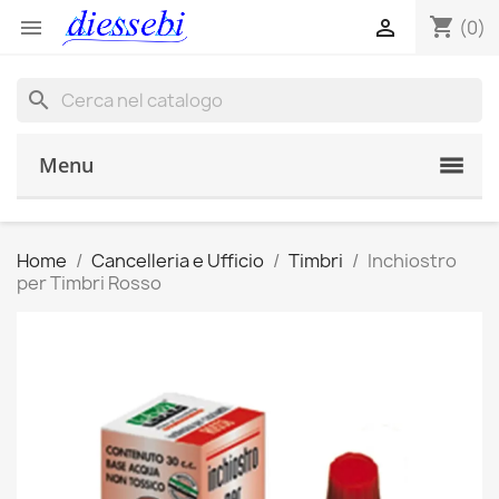
shopping_cart


(0)
search
Menu
Home
Cancelleria e Ufficio
Timbri
Inchiostro
per Timbri Rosso