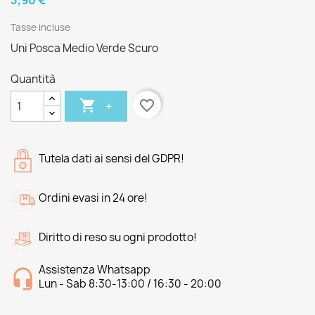
3,90 €
Tasse incluse
Uni Posca Medio Verde Scuro
Quantità

favorite_border
+
Tutela dati ai sensi del GDPR!
Ordini evasi in 24 ore!
Diritto di reso su ogni prodotto!
Assistenza Whatsapp
Lun - Sab 8:30-13:00 / 16:30 - 20:00