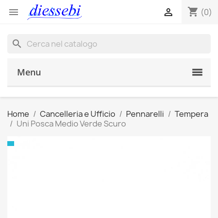
shopping_cart


(0)
search
Menu
Home
Cancelleria e Ufficio
Pennarelli
Tempera
Uni Posca Medio Verde Scuro