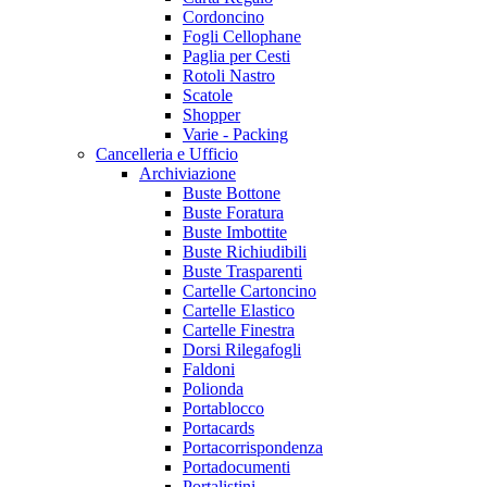
Cordoncino
Fogli Cellophane
Paglia per Cesti
Rotoli Nastro
Scatole
Shopper
Varie - Packing
Cancelleria e Ufficio
Archiviazione
Buste Bottone
Buste Foratura
Buste Imbottite
Buste Richiudibili
Buste Trasparenti
Cartelle Cartoncino
Cartelle Elastico
Cartelle Finestra
Dorsi Rilegafogli
Faldoni
Polionda
Portablocco
Portacards
Portacorrispondenza
Portadocumenti
Portalistini