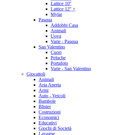
Lattice 10''
Lattice 12'' +
Mylar
Pasqua
Addobbi Casa
Animali
Uova
Varie - Pasqua
San Valentino
Cuori
Peluche
Portafoto
Varie - San Valentino
Giocattoli
Animali
Aria Aperta
Armi
Auto - Veicoli
Bambole
Blister
Costruzioni
Economici
Educativi
Giochi di Società
Lavagne