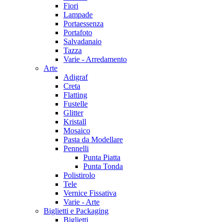
Fiori
Lampade
Portaessenza
Portafoto
Salvadanaio
Tazza
Varie - Arredamento
Arte
Adigraf
Creta
Flatting
Fustelle
Glitter
Kristall
Mosaico
Pasta da Modellare
Pennelli
Punta Piatta
Punta Tonda
Polistirolo
Tele
Vernice Fissativa
Varie - Arte
Biglietti e Packaging
Biglietti