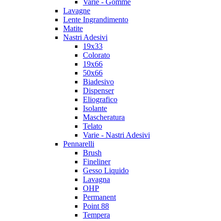
Varie - Gomme
Lavagne
Lente Ingrandimento
Matite
Nastri Adesivi
19x33
Colorato
19x66
50x66
Biadesivo
Dispenser
Eliografico
Isolante
Mascheratura
Telato
Varie - Nastri Adesivi
Pennarelli
Brush
Fineliner
Gesso Liquido
Lavagna
OHP
Permanent
Point 88
Tempera