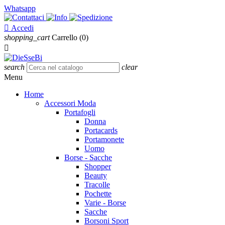
Whatsapp

Accedi
shopping_cart
Carrello
(0)

search
clear
Menu
Home
Accessori Moda
Portafogli
Donna
Portacards
Portamonete
Uomo
Borse - Sacche
Shopper
Beauty
Tracolle
Pochette
Varie - Borse
Sacche
Borsoni Sport