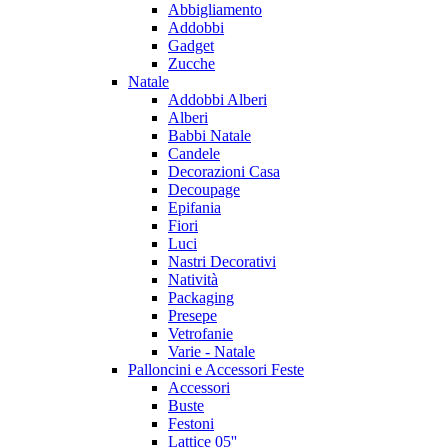
Abbigliamento
Addobbi
Gadget
Zucche
Natale
Addobbi Alberi
Alberi
Babbi Natale
Candele
Decorazioni Casa
Decoupage
Epifania
Fiori
Luci
Nastri Decorativi
Natività
Packaging
Presepe
Vetrofanie
Varie - Natale
Palloncini e Accessori Feste
Accessori
Buste
Festoni
Lattice 05''