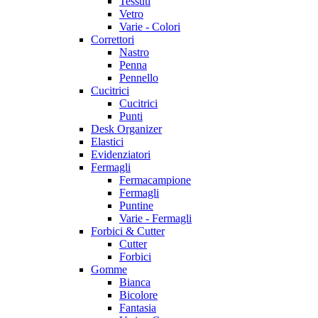
Tessuti
Vetro
Varie - Colori
Correttori
Nastro
Penna
Pennello
Cucitrici
Cucitrici
Punti
Desk Organizer
Elastici
Evidenziatori
Fermagli
Fermacampione
Fermagli
Puntine
Varie - Fermagli
Forbici & Cutter
Cutter
Forbici
Gomme
Bianca
Bicolore
Fantasia