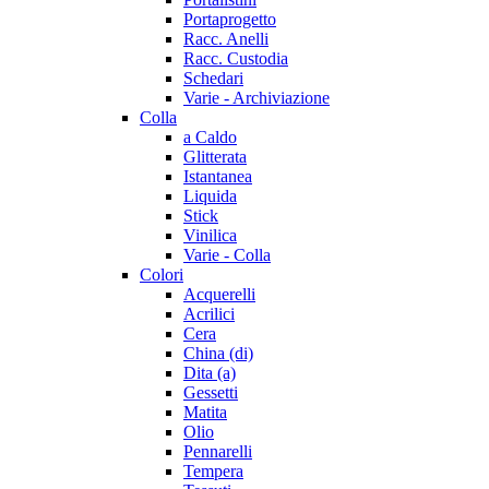
Portaprogetto
Racc. Anelli
Racc. Custodia
Schedari
Varie - Archiviazione
Colla
a Caldo
Glitterata
Istantanea
Liquida
Stick
Vinilica
Varie - Colla
Colori
Acquerelli
Acrilici
Cera
China (di)
Dita (a)
Gessetti
Matita
Olio
Pennarelli
Tempera