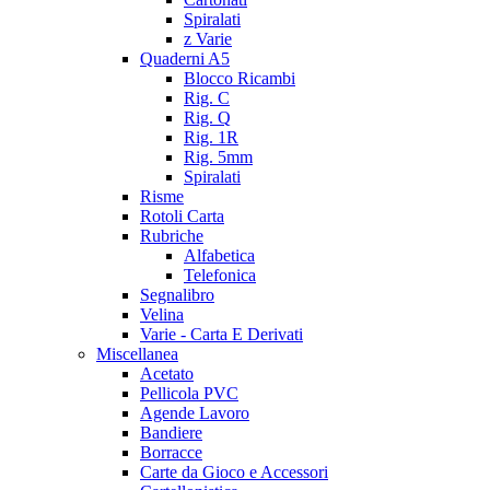
Spiralati
z Varie
Quaderni A5
Blocco Ricambi
Rig. C
Rig. Q
Rig. 1R
Rig. 5mm
Spiralati
Risme
Rotoli Carta
Rubriche
Alfabetica
Telefonica
Segnalibro
Velina
Varie - Carta E Derivati
Miscellanea
Acetato
Pellicola PVC
Agende Lavoro
Bandiere
Borracce
Carte da Gioco e Accessori