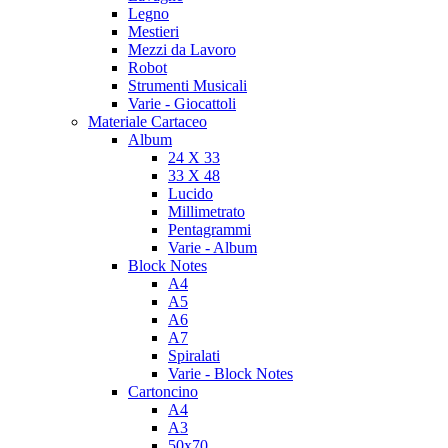
Legno
Mestieri
Mezzi da Lavoro
Robot
Strumenti Musicali
Varie - Giocattoli
Materiale Cartaceo
Album
24 X 33
33 X 48
Lucido
Millimetrato
Pentagrammi
Varie - Album
Block Notes
A4
A5
A6
A7
Spiralati
Varie - Block Notes
Cartoncino
A4
A3
50x70