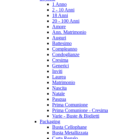
1 Anno
2 - 10 Anni
18 Anni
20 - 100 Anni
Amore
Ann. Matrimonio
Auguri
Battesimo
Compleanno
Condoglianze
Cresima
Generici
Inviti
Laurea
Matrimonio
Nascita
Natale
Pasqua
Prima Comunione
Prima Comunione - Cresima
Varie - Buste & Biglietti
Packaging
Busta Cellophane
Busta Metallizzata
Carta Regalo