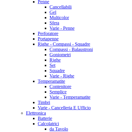
Penne
Cancellabili
Gel
Multicolor
Sfera
Varie - Penne
Perforatore
Portapenne
Righe - Compassi - Squadre
Compassi - Balaustroni
Goniometri
Righe
Set
Squadre
Varie - Righe
Temperamatite
Contenitore
Semplice
Varie - Temperamatite
Timbri
Varie - Cancelleria E Ufficio
Elettronica
Batterie
Calcolatrici
da Tavolo