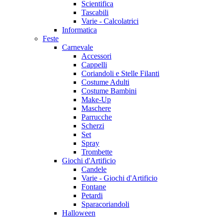
Scientifica
Tascabili
Varie - Calcolatrici
Informatica
Feste
Carnevale
Accessori
Cappelli
Coriandoli e Stelle Filanti
Costume Adulti
Costume Bambini
Make-Up
Maschere
Parrucche
Scherzi
Set
Spray
Trombette
Giochi d'Artificio
Candele
Varie - Giochi d'Artificio
Fontane
Petardi
Sparacoriandoli
Halloween