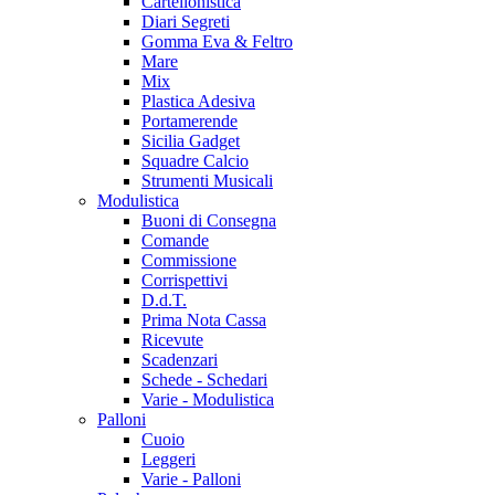
Cartellonistica
Diari Segreti
Gomma Eva & Feltro
Mare
Mix
Plastica Adesiva
Portamerende
Sicilia Gadget
Squadre Calcio
Strumenti Musicali
Modulistica
Buoni di Consegna
Comande
Commissione
Corrispettivi
D.d.T.
Prima Nota Cassa
Ricevute
Scadenzari
Schede - Schedari
Varie - Modulistica
Palloni
Cuoio
Leggeri
Varie - Palloni