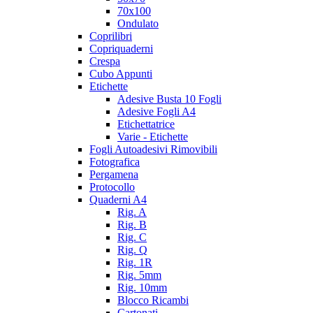
70x100
Ondulato
Coprilibri
Copriquaderni
Crespa
Cubo Appunti
Etichette
Adesive Busta 10 Fogli
Adesive Fogli A4
Etichettatrice
Varie - Etichette
Fogli Autoadesivi Rimovibili
Fotografica
Pergamena
Protocollo
Quaderni A4
Rig. A
Rig. B
Rig. C
Rig. Q
Rig. 1R
Rig. 5mm
Rig. 10mm
Blocco Ricambi
Cartonati