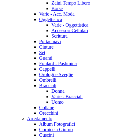
Zaini Tempo Libero
Borse
Varie - Acc. Moda
Oggettistica
Varie - Oggettistica
Accessori Cellulari
Scrittura
Portachiavi
Cinture
Set
Guanti
Foulard - Pashmina
Cappelli
Orologi e Sveglie
Ombrelli
Bracciali
Donna
Varie - Bracciali
Uomo
Collane
Orecchini
Arredamento
Album Fotografici
Cornice a Giorno
Cuscini