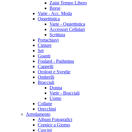
Zaini Tempo Libero
Borse
Varie - Acc. Moda
Oggettistica
Varie - Oggettistica
Accessori Cellulari
Scrittura
Portachiavi
Cinture
Set
Guanti
Foulard - Pashmina
Cappelli
Orologi e Sveglie
Ombrelli
Bracciali
Donna
Varie - Bracciali
Uomo
Collane
Orecchini
Arredamento
Album Fotografici
Cornice a Giorno
Cuscini