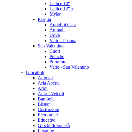
Lattice 10''
Lattice 12'' +
Mylar
Pasqua
Addobbi Casa
Animali
Uova
Varie - Pasqua
San Valentino
Cuori
Peluche
Portafoto
Varie - San Valentino
Giocattoli
Animali
Aria Aperta
Armi
Auto - Veicoli
Bambole
Blister
Costruzioni
Economici
Educativi
Giochi di Società
Lavagne