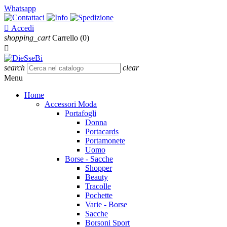
Whatsapp

Accedi
shopping_cart
Carrello
(0)

search
clear
Menu
Home
Accessori Moda
Portafogli
Donna
Portacards
Portamonete
Uomo
Borse - Sacche
Shopper
Beauty
Tracolle
Pochette
Varie - Borse
Sacche
Borsoni Sport