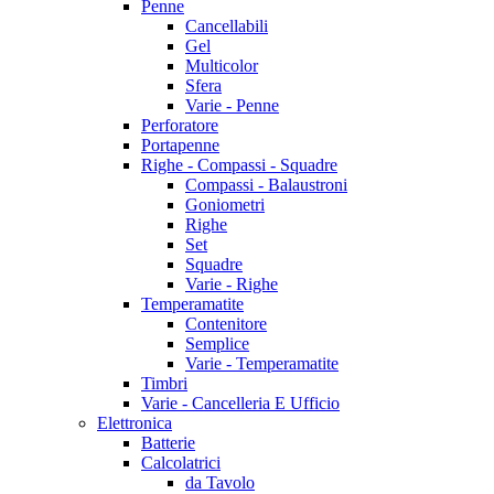
Penne
Cancellabili
Gel
Multicolor
Sfera
Varie - Penne
Perforatore
Portapenne
Righe - Compassi - Squadre
Compassi - Balaustroni
Goniometri
Righe
Set
Squadre
Varie - Righe
Temperamatite
Contenitore
Semplice
Varie - Temperamatite
Timbri
Varie - Cancelleria E Ufficio
Elettronica
Batterie
Calcolatrici
da Tavolo