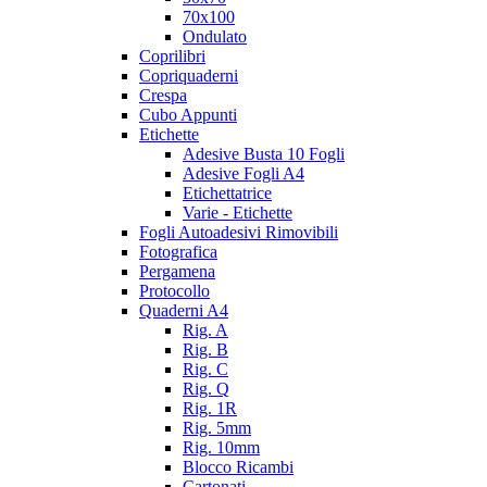
70x100
Ondulato
Coprilibri
Copriquaderni
Crespa
Cubo Appunti
Etichette
Adesive Busta 10 Fogli
Adesive Fogli A4
Etichettatrice
Varie - Etichette
Fogli Autoadesivi Rimovibili
Fotografica
Pergamena
Protocollo
Quaderni A4
Rig. A
Rig. B
Rig. C
Rig. Q
Rig. 1R
Rig. 5mm
Rig. 10mm
Blocco Ricambi
Cartonati