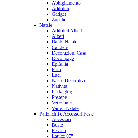
Abbigliamento
Addobbi
Gadget
Zucche
Natale
Addobbi Alberi
Alberi
Babbi Natale
Candele
Decorazioni Casa
Decoupage
Epifania
Fiori
Luci
Nastri Decorativi
Natività
Packaging
Presepe
Vetrofanie
Varie - Natale
Palloncini e Accessori Feste
Accessori
Buste
Festoni
Lattice 05''