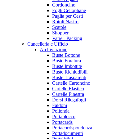
Cordoncino
Fogli Cellophane
Paglia per Cesti
Rotoli Nastro
Scatole
Shopper
Varie - Packing
Cancelleria e Ufficio
Archiviazione
Buste Bottone
Buste Foratura
Buste Imbottite
Buste Richiudibili
Buste Trasparenti
Cartelle Cartoncino
Cartelle Elastico
Cartelle Finestra
Dorsi Rilegafogli
Faldoni
Polionda
Portablocco
Portacards
Portacorrispondenza
Portadocumenti
Portalistini