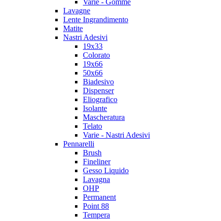
Varie - Gomme
Lavagne
Lente Ingrandimento
Matite
Nastri Adesivi
19x33
Colorato
19x66
50x66
Biadesivo
Dispenser
Eliografico
Isolante
Mascheratura
Telato
Varie - Nastri Adesivi
Pennarelli
Brush
Fineliner
Gesso Liquido
Lavagna
OHP
Permanent
Point 88
Tempera