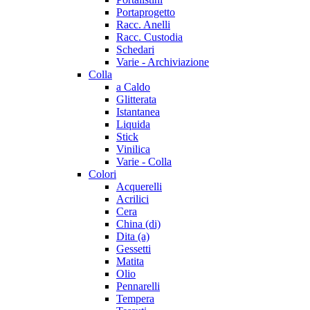
Portaprogetto
Racc. Anelli
Racc. Custodia
Schedari
Varie - Archiviazione
Colla
a Caldo
Glitterata
Istantanea
Liquida
Stick
Vinilica
Varie - Colla
Colori
Acquerelli
Acrilici
Cera
China (di)
Dita (a)
Gessetti
Matita
Olio
Pennarelli
Tempera