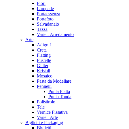
Fiori
Lampade
Portaessenza
Portafoto
Salvadanaio
Tazza
Varie - Arredamento
Arte
Adigraf
Creta
Flatting
Fustelle
Glitter
Kristall
Mosaico
Pasta da Modellare
Pennelli
Punta Piatta
Punta Tonda
Polistirolo
Tele
Vernice Fissativa
Varie - Arte
Biglietti e Packaging
Biglietti