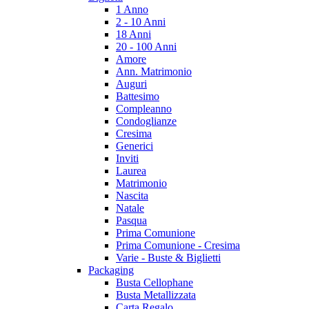
1 Anno
2 - 10 Anni
18 Anni
20 - 100 Anni
Amore
Ann. Matrimonio
Auguri
Battesimo
Compleanno
Condoglianze
Cresima
Generici
Inviti
Laurea
Matrimonio
Nascita
Natale
Pasqua
Prima Comunione
Prima Comunione - Cresima
Varie - Buste & Biglietti
Packaging
Busta Cellophane
Busta Metallizzata
Carta Regalo