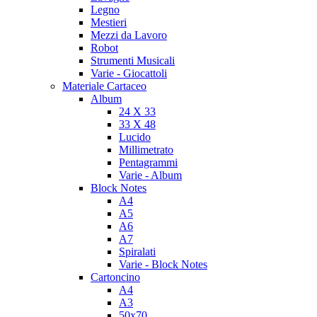
Legno
Mestieri
Mezzi da Lavoro
Robot
Strumenti Musicali
Varie - Giocattoli
Materiale Cartaceo
Album
24 X 33
33 X 48
Lucido
Millimetrato
Pentagrammi
Varie - Album
Block Notes
A4
A5
A6
A7
Spiralati
Varie - Block Notes
Cartoncino
A4
A3
50x70