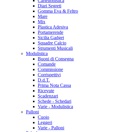
Cartellonistica
Diari Segreti
Gomma Eva & Feltro
Mare
Mix
Plastica Adesiva
Portamerende
Sicilia Gadget
Squadre Calcio
Strumenti Musicali
Modulistica
Buoni di Consegna
Comande
Commissione
Corrispettivi
D.d.T.
Prima Nota Cassa
Ricevute
Scadenzari
Schede - Schedari
Varie - Modulistica
Palloni
Cuoio
Leggeri
Varie - Palloni