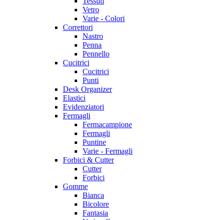
Tessuti
Vetro
Varie - Colori
Correttori
Nastro
Penna
Pennello
Cucitrici
Cucitrici
Punti
Desk Organizer
Elastici
Evidenziatori
Fermagli
Fermacampione
Fermagli
Puntine
Varie - Fermagli
Forbici & Cutter
Cutter
Forbici
Gomme
Bianca
Bicolore
Fantasia