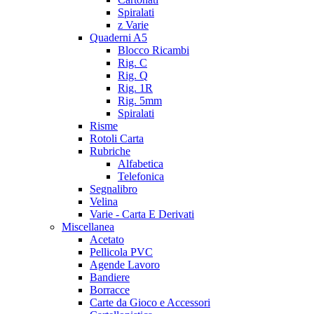
Spiralati
z Varie
Quaderni A5
Blocco Ricambi
Rig. C
Rig. Q
Rig. 1R
Rig. 5mm
Spiralati
Risme
Rotoli Carta
Rubriche
Alfabetica
Telefonica
Segnalibro
Velina
Varie - Carta E Derivati
Miscellanea
Acetato
Pellicola PVC
Agende Lavoro
Bandiere
Borracce
Carte da Gioco e Accessori