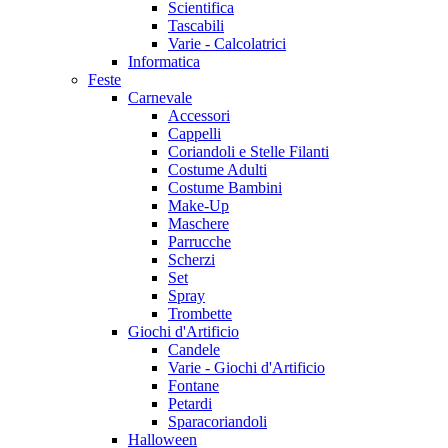
Scientifica
Tascabili
Varie - Calcolatrici
Informatica
Feste
Carnevale
Accessori
Cappelli
Coriandoli e Stelle Filanti
Costume Adulti
Costume Bambini
Make-Up
Maschere
Parrucche
Scherzi
Set
Spray
Trombette
Giochi d'Artificio
Candele
Varie - Giochi d'Artificio
Fontane
Petardi
Sparacoriandoli
Halloween