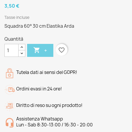
3,50 €
Tasse incluse
Squadra 60° 30 cm Elastika Arda
Quantità

favorite_border
+
Tutela dati ai sensi del GDPR!
Ordini evasi in 24 ore!
Diritto di reso su ogni prodotto!
Assistenza Whatsapp
Lun - Sab 8:30-13:00 / 16:30 - 20:00