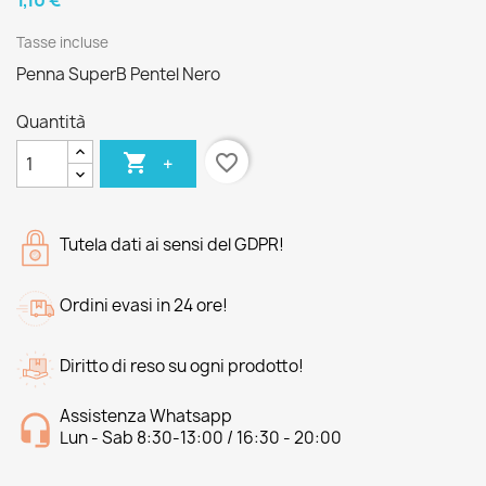
1,10 €
Tasse incluse
Penna SuperB Pentel Nero
Quantità

favorite_border
+
Tutela dati ai sensi del GDPR!
Ordini evasi in 24 ore!
Diritto di reso su ogni prodotto!
Assistenza Whatsapp
Lun - Sab 8:30-13:00 / 16:30 - 20:00