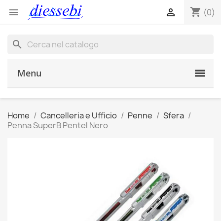
shopping_cart


(0)
search
Menu
Home
Cancelleria e Ufficio
Penne
Sfera
Penna SuperB Pentel Nero