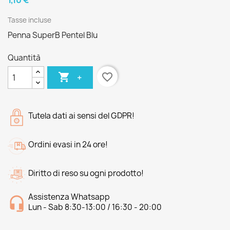
1,10 €
Tasse incluse
Penna SuperB Pentel Blu
Quantità

favorite_border
+
Tutela dati ai sensi del GDPR!
Ordini evasi in 24 ore!
Diritto di reso su ogni prodotto!
Assistenza Whatsapp
Lun - Sab 8:30-13:00 / 16:30 - 20:00