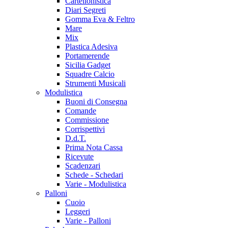
Cartellonistica
Diari Segreti
Gomma Eva & Feltro
Mare
Mix
Plastica Adesiva
Portamerende
Sicilia Gadget
Squadre Calcio
Strumenti Musicali
Modulistica
Buoni di Consegna
Comande
Commissione
Corrispettivi
D.d.T.
Prima Nota Cassa
Ricevute
Scadenzari
Schede - Schedari
Varie - Modulistica
Palloni
Cuoio
Leggeri
Varie - Palloni