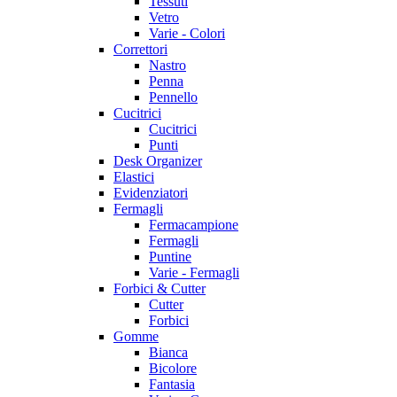
Tessuti
Vetro
Varie - Colori
Correttori
Nastro
Penna
Pennello
Cucitrici
Cucitrici
Punti
Desk Organizer
Elastici
Evidenziatori
Fermagli
Fermacampione
Fermagli
Puntine
Varie - Fermagli
Forbici & Cutter
Cutter
Forbici
Gomme
Bianca
Bicolore
Fantasia