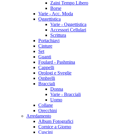
Zaini Tempo Libero
Borse
Varie - Acc. Moda
Oggettistica
Varie - Oggettistica
Accessori Cellulari
Scrittura
Portachiavi
Cinture
Set
Guanti
Foulard - Pashmina
Cappelli
Orologi e Sveglie
Ombrelli
Bracciali
Donna
Varie - Bracciali
Uomo
Collane
Orecchini
Arredamento
Album Fotografici
Cornice a Giorno
Cuscini