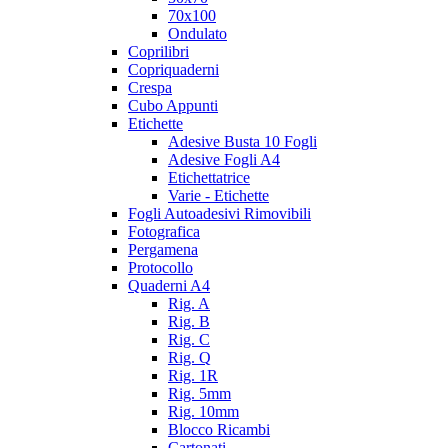
70x100
Ondulato
Coprilibri
Copriquaderni
Crespa
Cubo Appunti
Etichette
Adesive Busta 10 Fogli
Adesive Fogli A4
Etichettatrice
Varie - Etichette
Fogli Autoadesivi Rimovibili
Fotografica
Pergamena
Protocollo
Quaderni A4
Rig. A
Rig. B
Rig. C
Rig. Q
Rig. 1R
Rig. 5mm
Rig. 10mm
Blocco Ricambi
Cartonati