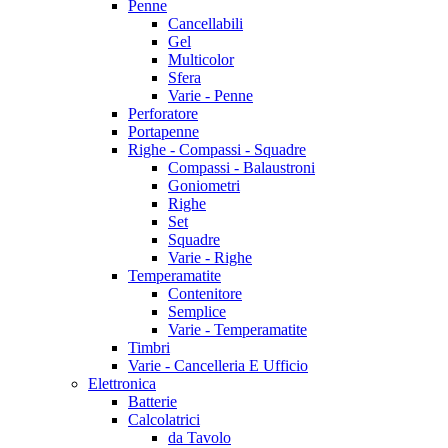
Penne
Cancellabili
Gel
Multicolor
Sfera
Varie - Penne
Perforatore
Portapenne
Righe - Compassi - Squadre
Compassi - Balaustroni
Goniometri
Righe
Set
Squadre
Varie - Righe
Temperamatite
Contenitore
Semplice
Varie - Temperamatite
Timbri
Varie - Cancelleria E Ufficio
Elettronica
Batterie
Calcolatrici
da Tavolo