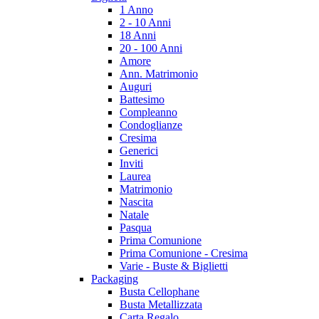
1 Anno
2 - 10 Anni
18 Anni
20 - 100 Anni
Amore
Ann. Matrimonio
Auguri
Battesimo
Compleanno
Condoglianze
Cresima
Generici
Inviti
Laurea
Matrimonio
Nascita
Natale
Pasqua
Prima Comunione
Prima Comunione - Cresima
Varie - Buste & Biglietti
Packaging
Busta Cellophane
Busta Metallizzata
Carta Regalo