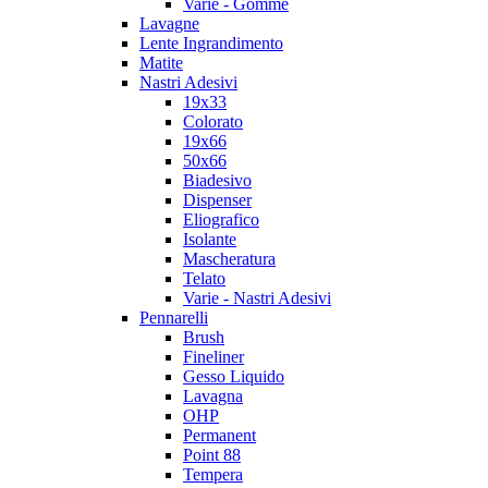
Varie - Gomme
Lavagne
Lente Ingrandimento
Matite
Nastri Adesivi
19x33
Colorato
19x66
50x66
Biadesivo
Dispenser
Eliografico
Isolante
Mascheratura
Telato
Varie - Nastri Adesivi
Pennarelli
Brush
Fineliner
Gesso Liquido
Lavagna
OHP
Permanent
Point 88
Tempera