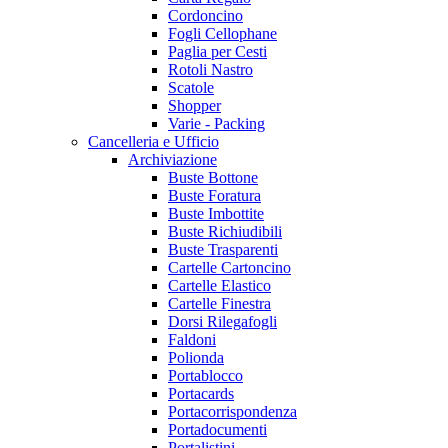
Cordoncino
Fogli Cellophane
Paglia per Cesti
Rotoli Nastro
Scatole
Shopper
Varie - Packing
Cancelleria e Ufficio
Archiviazione
Buste Bottone
Buste Foratura
Buste Imbottite
Buste Richiudibili
Buste Trasparenti
Cartelle Cartoncino
Cartelle Elastico
Cartelle Finestra
Dorsi Rilegafogli
Faldoni
Polionda
Portablocco
Portacards
Portacorrispondenza
Portadocumenti
Portalistini