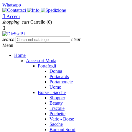
Whatsapp

Accedi
shopping_cart
Carrello
(0)

search
clear
Menu
Home
Accessori Moda
Portafogli
Donna
Portacards
Portamonete
Uomo
Borse - Sacche
Shopper
Beauty
Tracolle
Pochette
Varie - Borse
Sacche
Borsoni Sport