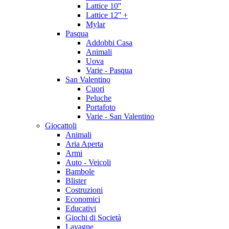
Lattice 10''
Lattice 12'' +
Mylar
Pasqua
Addobbi Casa
Animali
Uova
Varie - Pasqua
San Valentino
Cuori
Peluche
Portafoto
Varie - San Valentino
Giocattoli
Animali
Aria Aperta
Armi
Auto - Veicoli
Bambole
Blister
Costruzioni
Economici
Educativi
Giochi di Società
Lavagne