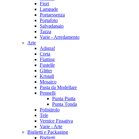
Fiori
Lampade
Portaessenza
Portafoto
Salvadanaio
Tazza
Varie - Arredamento
Arte
Adigraf
Creta
Flatting
Fustelle
Glitter
Kristall
Mosaico
Pasta da Modellare
Pennelli
Punta Piatta
Punta Tonda
Polistirolo
Tele
Vernice Fissativa
Varie - Arte
Biglietti e Packaging
Biglietti