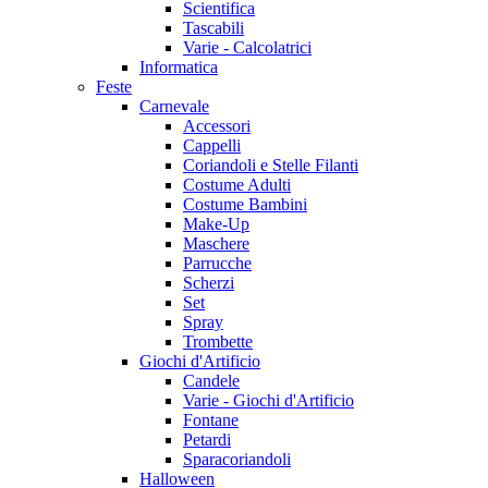
Scientifica
Tascabili
Varie - Calcolatrici
Informatica
Feste
Carnevale
Accessori
Cappelli
Coriandoli e Stelle Filanti
Costume Adulti
Costume Bambini
Make-Up
Maschere
Parrucche
Scherzi
Set
Spray
Trombette
Giochi d'Artificio
Candele
Varie - Giochi d'Artificio
Fontane
Petardi
Sparacoriandoli
Halloween