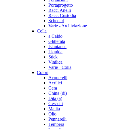
Portaprogetto
Racc. Anelli
Racc. Custodia
Schedari
Varie - Archiviazione
Colla
a Caldo
Glitterata
Istantanea
Liquida
Stick
Vinilica
Varie - Colla
Colori
Acquerelli
Acrilici
Cera
China (di)
Dita (a)
Gessetti
Matita
Olio
Pennarelli
Tempera