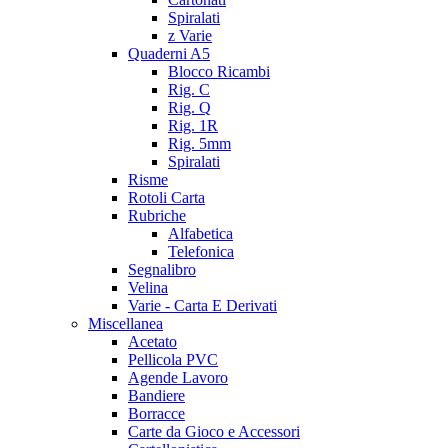
Spiralati
z Varie
Quaderni A5
Blocco Ricambi
Rig. C
Rig. Q
Rig. 1R
Rig. 5mm
Spiralati
Risme
Rotoli Carta
Rubriche
Alfabetica
Telefonica
Segnalibro
Velina
Varie - Carta E Derivati
Miscellanea
Acetato
Pellicola PVC
Agende Lavoro
Bandiere
Borracce
Carte da Gioco e Accessori