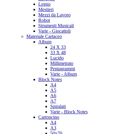
Legno
Mestieri
Mezzi da Lavoro
Robot
Strumenti Musicali
Varie - Giocattoli
Materiale Cartaceo
Album
24 X 33
33 X 48
Lucido
Millimetrato
Pentagrammi
Varie - Album
Block Notes
A4
A5
A6
A7
Spiralati
Varie - Block Notes
Cartoncino
A4
A3
50x70