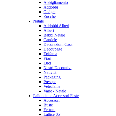
Abbigliamento
Addobbi
Gadget
Zucche
Natale
Addobbi Alberi
Alberi
Babbi Natale
Candele
Decorazioni Casa
Decoupage
Epifania
Fiori
Luci
Nastri Decorativi
Natività
Packaging
Presepe
Vetrofanie
Varie - Natale
Palloncini e Accessori Feste
Accessori
Buste
Festoni
Lattice 05''