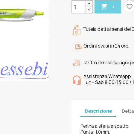

favorite_border
+
Tutela dati ai sensi del
Ordini evasi in 24 ore!
Diritto di reso su ogni 
Assistenza Whatsapp
Lun - Sab 8:30-13:00 / 
Descrizione
Detta
Penna a sfera a scatto,
Punta: 1.0mm,