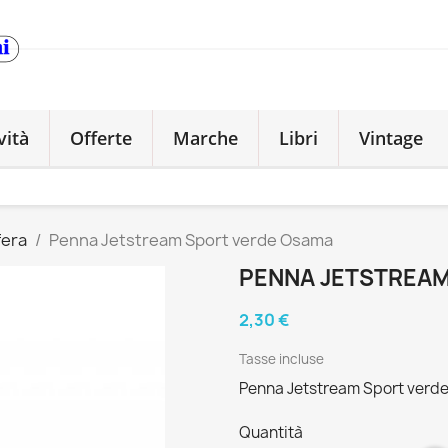
vità
Offerte
Marche
Libri
Vintage
fera
Penna Jetstream Sport verde Osama
PENNA JETSTREA
2,30 €
Tasse incluse
Penna Jetstream Sport verd
Quantità