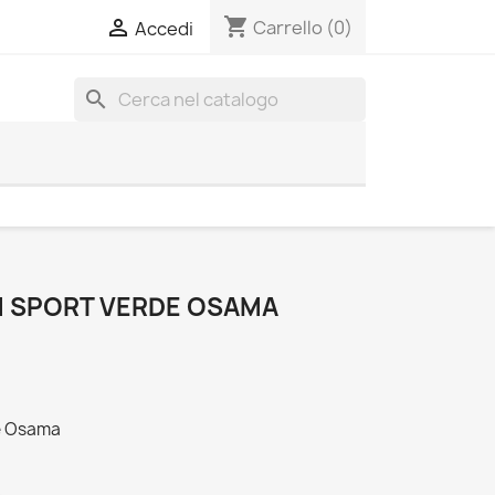
shopping_cart

Carrello
(0)
Accedi
search
M SPORT VERDE OSAMA
e Osama