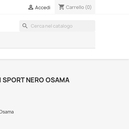
shopping_cart

Carrello
(0)
Accedi
search
M SPORT NERO OSAMA
 Osama