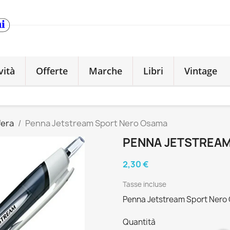
vità
Offerte
Marche
Libri
Vintage
fera
Penna Jetstream Sport Nero Osama
PENNA JETSTREA
2,30 €
Tasse incluse
Penna Jetstream Sport Nero
Quantità