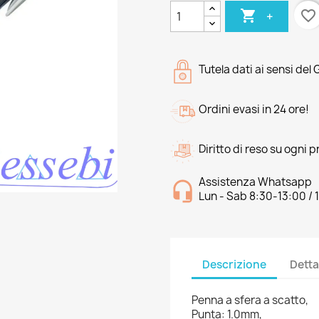

favorite_border
+
Tutela dati ai sensi del
Ordini evasi in 24 ore!
Diritto di reso su ogni 
Assistenza Whatsapp
Lun - Sab 8:30-13:00 / 
Descrizione
Detta
Penna a sfera a scatto,
Punta: 1.0mm,