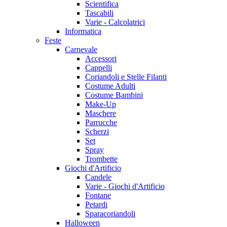
Scientifica
Tascabili
Varie - Calcolatrici
Informatica
Feste
Carnevale
Accessori
Cappelli
Coriandoli e Stelle Filanti
Costume Adulti
Costume Bambini
Make-Up
Maschere
Parrucche
Scherzi
Set
Spray
Trombette
Giochi d'Artificio
Candele
Varie - Giochi d'Artificio
Fontane
Petardi
Sparacoriandoli
Halloween