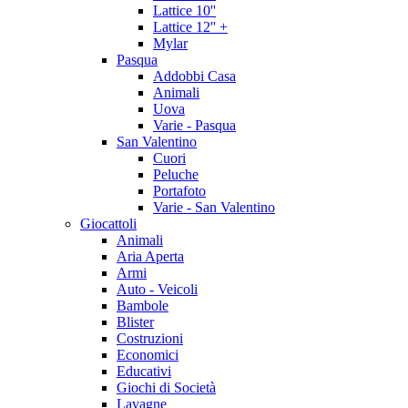
Lattice 10''
Lattice 12'' +
Mylar
Pasqua
Addobbi Casa
Animali
Uova
Varie - Pasqua
San Valentino
Cuori
Peluche
Portafoto
Varie - San Valentino
Giocattoli
Animali
Aria Aperta
Armi
Auto - Veicoli
Bambole
Blister
Costruzioni
Economici
Educativi
Giochi di Società
Lavagne