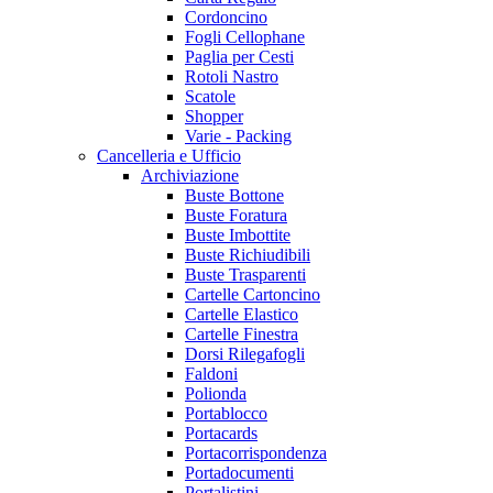
Cordoncino
Fogli Cellophane
Paglia per Cesti
Rotoli Nastro
Scatole
Shopper
Varie - Packing
Cancelleria e Ufficio
Archiviazione
Buste Bottone
Buste Foratura
Buste Imbottite
Buste Richiudibili
Buste Trasparenti
Cartelle Cartoncino
Cartelle Elastico
Cartelle Finestra
Dorsi Rilegafogli
Faldoni
Polionda
Portablocco
Portacards
Portacorrispondenza
Portadocumenti
Portalistini