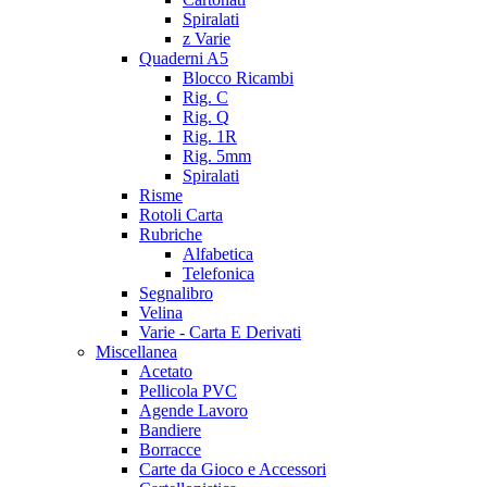
Spiralati
z Varie
Quaderni A5
Blocco Ricambi
Rig. C
Rig. Q
Rig. 1R
Rig. 5mm
Spiralati
Risme
Rotoli Carta
Rubriche
Alfabetica
Telefonica
Segnalibro
Velina
Varie - Carta E Derivati
Miscellanea
Acetato
Pellicola PVC
Agende Lavoro
Bandiere
Borracce
Carte da Gioco e Accessori