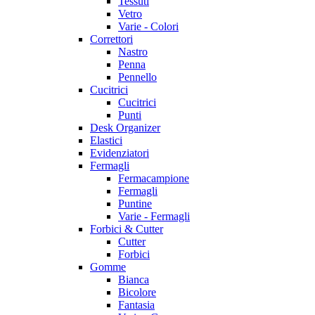
Tessuti
Vetro
Varie - Colori
Correttori
Nastro
Penna
Pennello
Cucitrici
Cucitrici
Punti
Desk Organizer
Elastici
Evidenziatori
Fermagli
Fermacampione
Fermagli
Puntine
Varie - Fermagli
Forbici & Cutter
Cutter
Forbici
Gomme
Bianca
Bicolore
Fantasia