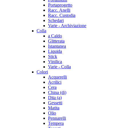
Portaprogetto
Racc. Anelli
Racc. Custodia
Schedari
Varie - Archiviazione
Colla
a Caldo
Glitterata
Istantanea
Liquida
Stick
Vinilica
Varie - Colla
Colori
Acquerelli
Acrilici
Cera
China (di)
Dita (a)
Gessetti
Matita
Olio
Pennarelli
Tempera