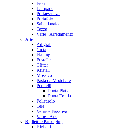
Fiori
Lampade
Portaessenza
Portafoto
Salvadanaio
Tazza
Varie - Arredamento
Arte
Adigraf
Creta
Flatting
Fustelle
Glitter
Kristall
Mosaico
Pasta da Modellare
Pennelli
Punta Piatta
Punta Tonda
Polistirolo
Tele
Vernice Fissativa
Varie - Arte
Biglietti e Packaging
Biglietti