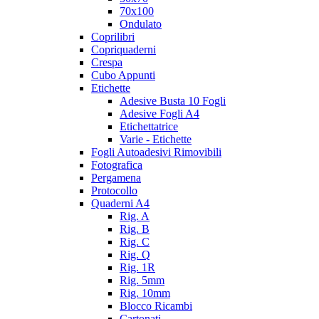
70x100
Ondulato
Coprilibri
Copriquaderni
Crespa
Cubo Appunti
Etichette
Adesive Busta 10 Fogli
Adesive Fogli A4
Etichettatrice
Varie - Etichette
Fogli Autoadesivi Rimovibili
Fotografica
Pergamena
Protocollo
Quaderni A4
Rig. A
Rig. B
Rig. C
Rig. Q
Rig. 1R
Rig. 5mm
Rig. 10mm
Blocco Ricambi
Cartonati