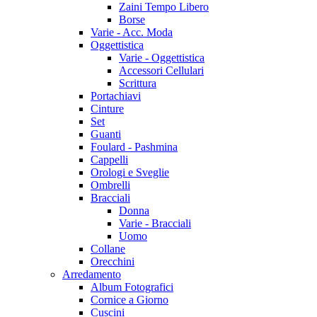
Zaini Tempo Libero
Borse
Varie - Acc. Moda
Oggettistica
Varie - Oggettistica
Accessori Cellulari
Scrittura
Portachiavi
Cinture
Set
Guanti
Foulard - Pashmina
Cappelli
Orologi e Sveglie
Ombrelli
Bracciali
Donna
Varie - Bracciali
Uomo
Collane
Orecchini
Arredamento
Album Fotografici
Cornice a Giorno
Cuscini