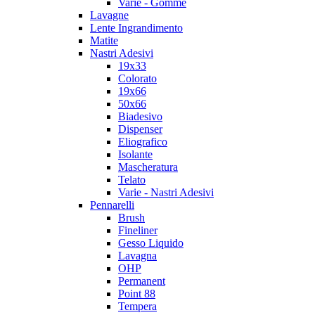
Varie - Gomme
Lavagne
Lente Ingrandimento
Matite
Nastri Adesivi
19x33
Colorato
19x66
50x66
Biadesivo
Dispenser
Eliografico
Isolante
Mascheratura
Telato
Varie - Nastri Adesivi
Pennarelli
Brush
Fineliner
Gesso Liquido
Lavagna
OHP
Permanent
Point 88
Tempera