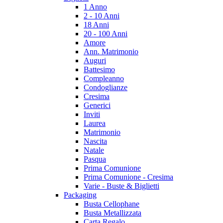
1 Anno
2 - 10 Anni
18 Anni
20 - 100 Anni
Amore
Ann. Matrimonio
Auguri
Battesimo
Compleanno
Condoglianze
Cresima
Generici
Inviti
Laurea
Matrimonio
Nascita
Natale
Pasqua
Prima Comunione
Prima Comunione - Cresima
Varie - Buste & Biglietti
Packaging
Busta Cellophane
Busta Metallizzata
Carta Regalo