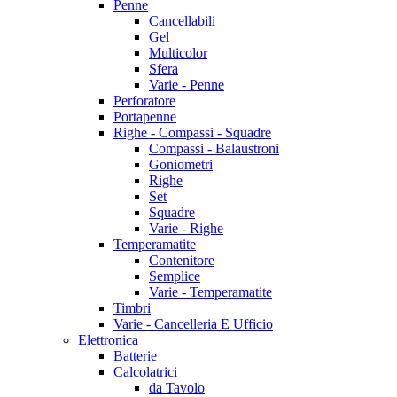
Penne
Cancellabili
Gel
Multicolor
Sfera
Varie - Penne
Perforatore
Portapenne
Righe - Compassi - Squadre
Compassi - Balaustroni
Goniometri
Righe
Set
Squadre
Varie - Righe
Temperamatite
Contenitore
Semplice
Varie - Temperamatite
Timbri
Varie - Cancelleria E Ufficio
Elettronica
Batterie
Calcolatrici
da Tavolo