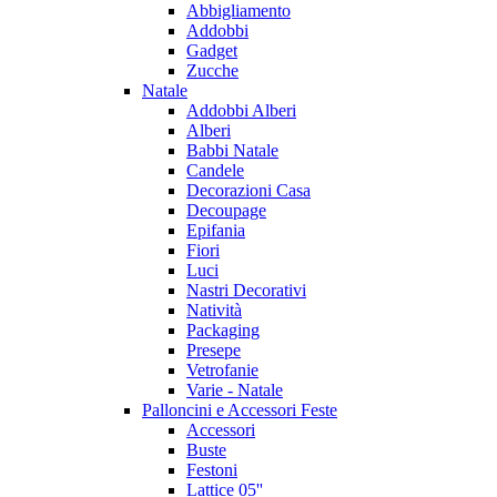
Abbigliamento
Addobbi
Gadget
Zucche
Natale
Addobbi Alberi
Alberi
Babbi Natale
Candele
Decorazioni Casa
Decoupage
Epifania
Fiori
Luci
Nastri Decorativi
Natività
Packaging
Presepe
Vetrofanie
Varie - Natale
Palloncini e Accessori Feste
Accessori
Buste
Festoni
Lattice 05''