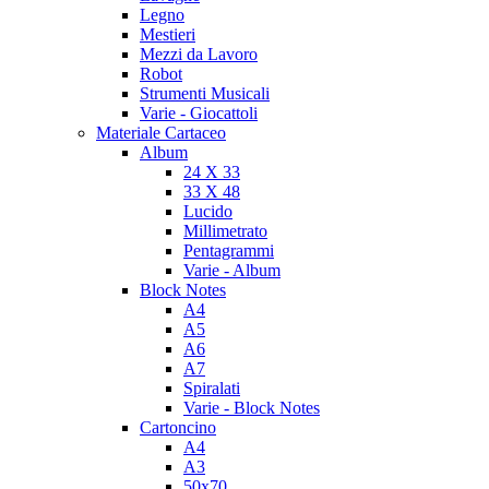
Legno
Mestieri
Mezzi da Lavoro
Robot
Strumenti Musicali
Varie - Giocattoli
Materiale Cartaceo
Album
24 X 33
33 X 48
Lucido
Millimetrato
Pentagrammi
Varie - Album
Block Notes
A4
A5
A6
A7
Spiralati
Varie - Block Notes
Cartoncino
A4
A3
50x70