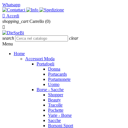
Whatsapp

Accedi
shopping_cart
Carrello
(0)

search
clear
Menu
Home
Accessori Moda
Portafogli
Donna
Portacards
Portamonete
Uomo
Borse - Sacche
Shopper
Beauty
Tracolle
Pochette
Varie - Borse
Sacche
Borsoni Sport