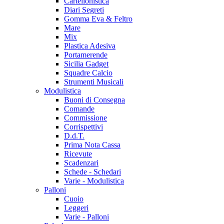
Cartellonistica
Diari Segreti
Gomma Eva & Feltro
Mare
Mix
Plastica Adesiva
Portamerende
Sicilia Gadget
Squadre Calcio
Strumenti Musicali
Modulistica
Buoni di Consegna
Comande
Commissione
Corrispettivi
D.d.T.
Prima Nota Cassa
Ricevute
Scadenzari
Schede - Schedari
Varie - Modulistica
Palloni
Cuoio
Leggeri
Varie - Palloni