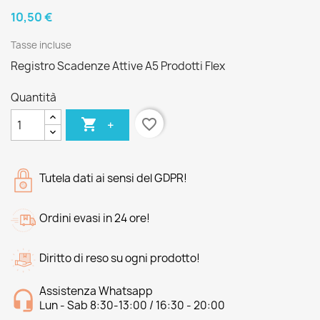
10,50 €
Tasse incluse
Registro Scadenze Attive A5 Prodotti Flex
Quantità

favorite_border
+
Tutela dati ai sensi del GDPR!
Ordini evasi in 24 ore!
Diritto di reso su ogni prodotto!
Assistenza Whatsapp
Lun - Sab 8:30-13:00 / 16:30 - 20:00