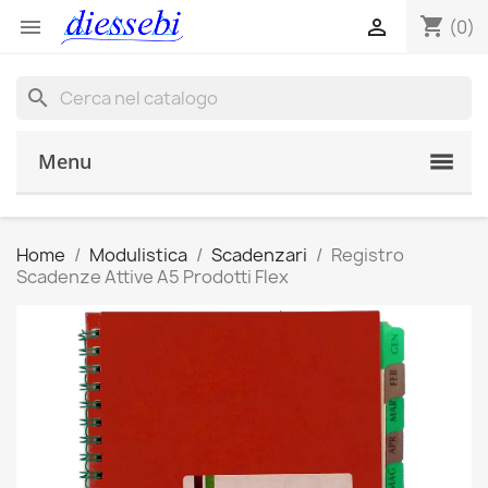
shopping_cart


(0)
search
Menu
Home
Modulistica
Scadenzari
Registro
Scadenze Attive A5 Prodotti Flex