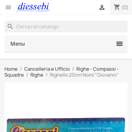
shopping_cart


(0)
search
Menu
Home
Cancelleria e Ufficio
Righe - Compassi -
Squadre
Righe
Righello 20cm Nomi "Giovanni"