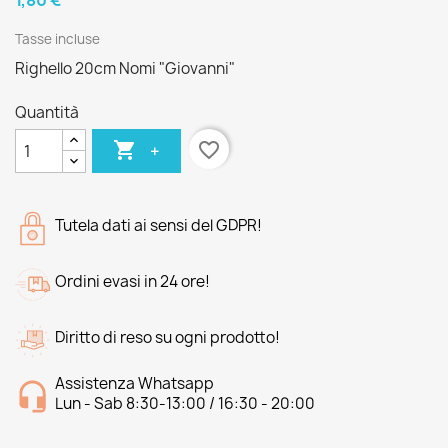
1,80 €
Tasse incluse
Righello 20cm Nomi "Giovanni"
Quantità

favorite_border
+
Tutela dati ai sensi del GDPR!
Ordini evasi in 24 ore!
Diritto di reso su ogni prodotto!
Assistenza Whatsapp
Lun - Sab 8:30-13:00 / 16:30 - 20:00