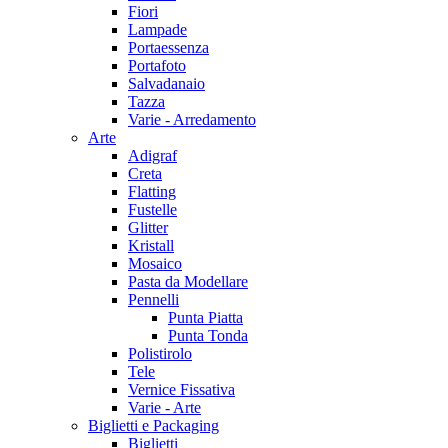
Fiori
Lampade
Portaessenza
Portafoto
Salvadanaio
Tazza
Varie - Arredamento
Arte
Adigraf
Creta
Flatting
Fustelle
Glitter
Kristall
Mosaico
Pasta da Modellare
Pennelli
Punta Piatta
Punta Tonda
Polistirolo
Tele
Vernice Fissativa
Varie - Arte
Biglietti e Packaging
Biglietti