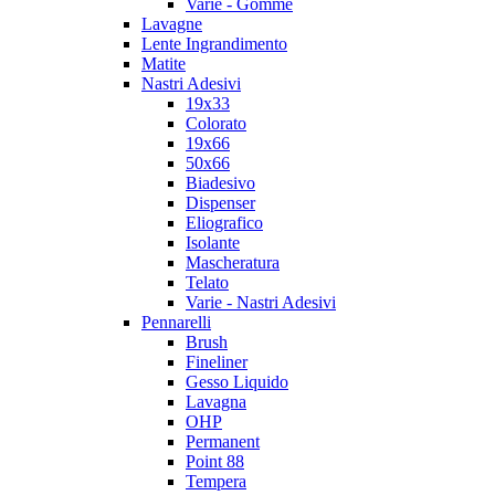
Varie - Gomme
Lavagne
Lente Ingrandimento
Matite
Nastri Adesivi
19x33
Colorato
19x66
50x66
Biadesivo
Dispenser
Eliografico
Isolante
Mascheratura
Telato
Varie - Nastri Adesivi
Pennarelli
Brush
Fineliner
Gesso Liquido
Lavagna
OHP
Permanent
Point 88
Tempera