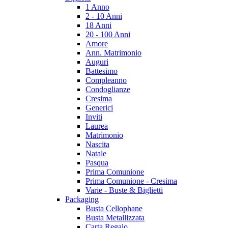
1 Anno
2 - 10 Anni
18 Anni
20 - 100 Anni
Amore
Ann. Matrimonio
Auguri
Battesimo
Compleanno
Condoglianze
Cresima
Generici
Inviti
Laurea
Matrimonio
Nascita
Natale
Pasqua
Prima Comunione
Prima Comunione - Cresima
Varie - Buste & Biglietti
Packaging
Busta Cellophane
Busta Metallizzata
Carta Regalo