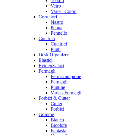
Tessuti
Vetro
Varie - Colori
Correttori
Nastro
Penna
Pennello
Cucitrici
Cucitrici
Punti
Desk Organizer
Elastici
Evidenziatori
Fermagli
Fermacampione
Fermagli
Puntine
Varie - Fermagli
Forbici & Cutter
Cutter
Forbici
Gomme
Bianca
Bicolore
Fantasia