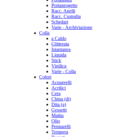
Portaprogetto
Racc. Anelli
Racc. Custodia
Schedari
Varie - Archiviazione
Colla
a Caldo
Glitterata
Istantanea
Liquida
Stick
Vinilica
Varie - Colla
Colori
Acquerelli
Acrilici
Cera
China (di)
Dita (a)
Gessetti
Matita
Olio
Pennarelli
Tempera