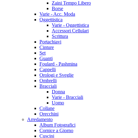
Zaini Tempo Libero
Borse
Varie - Acc. Moda
Oggettistica
Varie - Oggettistica
Accessori Cellulari
Scrittura
Portachiavi
Cinture
Set
Guanti
Foulard - Pashmina
Cappelli
Orologi e Sveglie
Ombrelli
Bracciali
Donna
Varie - Bracciali
Uomo
Collane
Orecchini
Arredamento
Album Fotografici
Cornice a Giorno
Cuscini