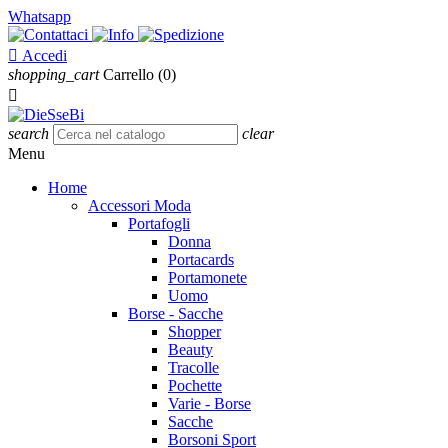
Whatsapp

Accedi
shopping_cart
Carrello
(0)

search
clear
Menu
Home
Accessori Moda
Portafogli
Donna
Portacards
Portamonete
Uomo
Borse - Sacche
Shopper
Beauty
Tracolle
Pochette
Varie - Borse
Sacche
Borsoni Sport