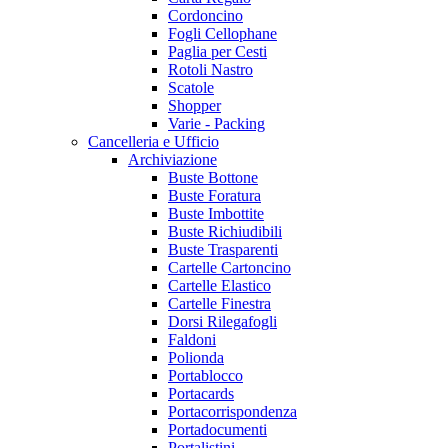
Cordoncino
Fogli Cellophane
Paglia per Cesti
Rotoli Nastro
Scatole
Shopper
Varie - Packing
Cancelleria e Ufficio
Archiviazione
Buste Bottone
Buste Foratura
Buste Imbottite
Buste Richiudibili
Buste Trasparenti
Cartelle Cartoncino
Cartelle Elastico
Cartelle Finestra
Dorsi Rilegafogli
Faldoni
Polionda
Portablocco
Portacards
Portacorrispondenza
Portadocumenti
Portalistini