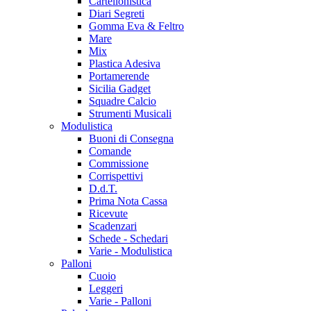
Cartellonistica
Diari Segreti
Gomma Eva & Feltro
Mare
Mix
Plastica Adesiva
Portamerende
Sicilia Gadget
Squadre Calcio
Strumenti Musicali
Modulistica
Buoni di Consegna
Comande
Commissione
Corrispettivi
D.d.T.
Prima Nota Cassa
Ricevute
Scadenzari
Schede - Schedari
Varie - Modulistica
Palloni
Cuoio
Leggeri
Varie - Palloni