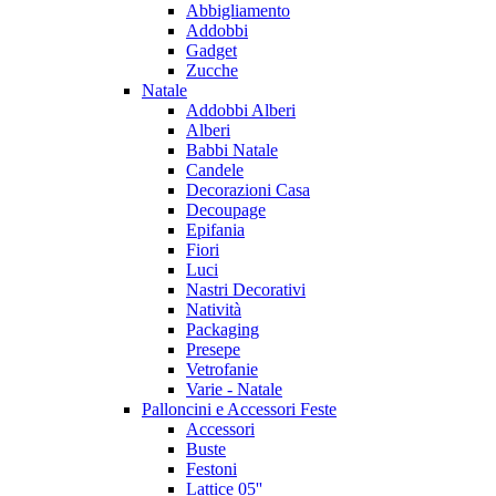
Abbigliamento
Addobbi
Gadget
Zucche
Natale
Addobbi Alberi
Alberi
Babbi Natale
Candele
Decorazioni Casa
Decoupage
Epifania
Fiori
Luci
Nastri Decorativi
Natività
Packaging
Presepe
Vetrofanie
Varie - Natale
Palloncini e Accessori Feste
Accessori
Buste
Festoni
Lattice 05''