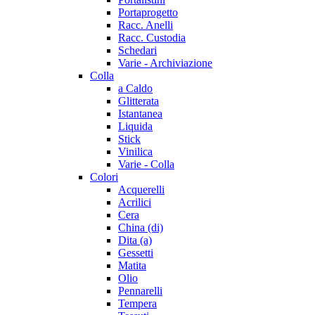
Portaprogetto
Racc. Anelli
Racc. Custodia
Schedari
Varie - Archiviazione
Colla
a Caldo
Glitterata
Istantanea
Liquida
Stick
Vinilica
Varie - Colla
Colori
Acquerelli
Acrilici
Cera
China (di)
Dita (a)
Gessetti
Matita
Olio
Pennarelli
Tempera