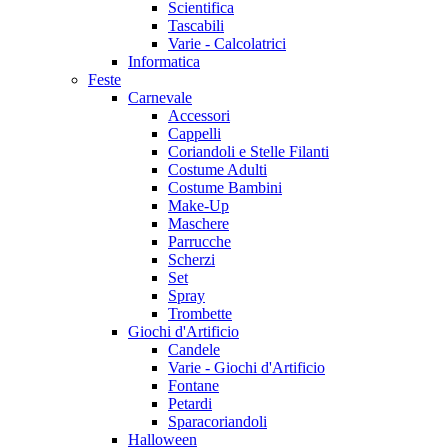
Scientifica
Tascabili
Varie - Calcolatrici
Informatica
Feste
Carnevale
Accessori
Cappelli
Coriandoli e Stelle Filanti
Costume Adulti
Costume Bambini
Make-Up
Maschere
Parrucche
Scherzi
Set
Spray
Trombette
Giochi d'Artificio
Candele
Varie - Giochi d'Artificio
Fontane
Petardi
Sparacoriandoli
Halloween