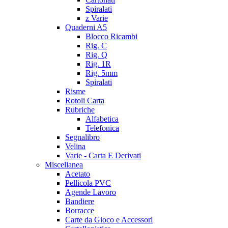
Spiralati
z Varie
Quaderni A5
Blocco Ricambi
Rig. C
Rig. Q
Rig. 1R
Rig. 5mm
Spiralati
Risme
Rotoli Carta
Rubriche
Alfabetica
Telefonica
Segnalibro
Velina
Varie - Carta E Derivati
Miscellanea
Acetato
Pellicola PVC
Agende Lavoro
Bandiere
Borracce
Carte da Gioco e Accessori