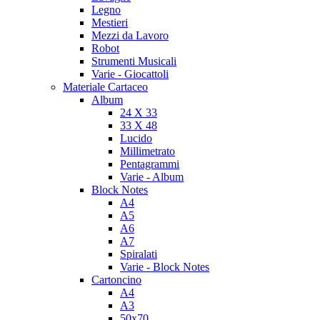
Legno
Mestieri
Mezzi da Lavoro
Robot
Strumenti Musicali
Varie - Giocattoli
Materiale Cartaceo
Album
24 X 33
33 X 48
Lucido
Millimetrato
Pentagrammi
Varie - Album
Block Notes
A4
A5
A6
A7
Spiralati
Varie - Block Notes
Cartoncino
A4
A3
50x70