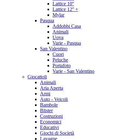
Lattice 10''
Lattice 12'' +
Mylar
Pasqua
Addobbi Casa
Animali
Uova
Varie - Pasqua
San Valentino
Cuori
Peluche
Portafoto
Varie - San Valentino
Giocattoli
Animali
Aria Aperta
Armi
Auto - Veicoli
Bambole
Blister
Costruzioni
Economici
Educativi
Giochi di Società
Lavagne