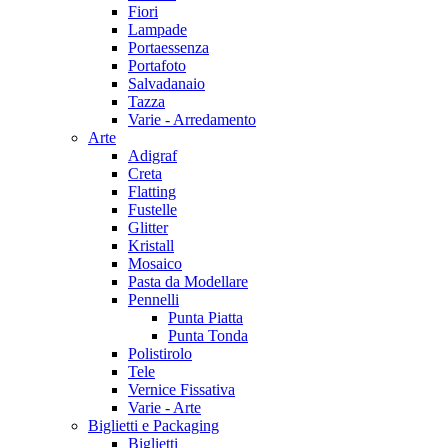
Fiori
Lampade
Portaessenza
Portafoto
Salvadanaio
Tazza
Varie - Arredamento
Arte
Adigraf
Creta
Flatting
Fustelle
Glitter
Kristall
Mosaico
Pasta da Modellare
Pennelli
Punta Piatta
Punta Tonda
Polistirolo
Tele
Vernice Fissativa
Varie - Arte
Biglietti e Packaging
Biglietti