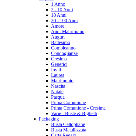
1 Anno
2 - 10 Anni
18 Anni
20 - 100 Anni
Amore
Ann. Matrimonio
Auguri
Battesimo
Compleanno
Condoglianze
Cresima
Generici
Inviti
Laurea
Matrimonio
Nascita
Natale
Pasqua
Prima Comunione
Prima Comunione - Cresima
Varie - Buste & Biglietti
Packaging
Busta Cellophane
Busta Metallizzata
Carta Regalo