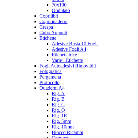
70x100
Ondulato
Coprilibri
Copriquaderni
Crespa
Cubo Appunti
Etichette
Adesive Busta 10 Fogli
Adesive Fogli A4
Etichettatrice
Varie - Etichette
Fogli Autoadesivi Rimovibili
Fotografica
Pergamena
Protocollo
Quaderni A4
Rig. A
Rig. B
Rig. C
Rig. Q
Rig. 1R
Rig. 5mm
Rig. 10mm
Blocco Ricambi
Cartonati