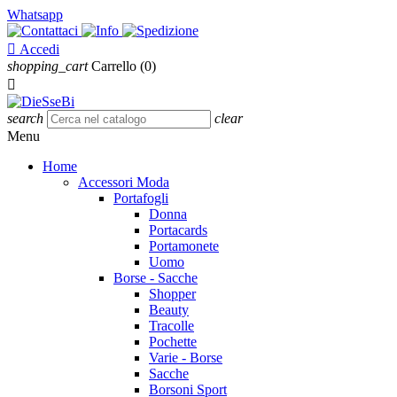
Whatsapp

Accedi
shopping_cart
Carrello
(0)

search
clear
Menu
Home
Accessori Moda
Portafogli
Donna
Portacards
Portamonete
Uomo
Borse - Sacche
Shopper
Beauty
Tracolle
Pochette
Varie - Borse
Sacche
Borsoni Sport