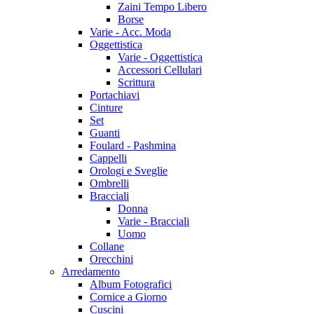
Zaini Tempo Libero
Borse
Varie - Acc. Moda
Oggettistica
Varie - Oggettistica
Accessori Cellulari
Scrittura
Portachiavi
Cinture
Set
Guanti
Foulard - Pashmina
Cappelli
Orologi e Sveglie
Ombrelli
Bracciali
Donna
Varie - Bracciali
Uomo
Collane
Orecchini
Arredamento
Album Fotografici
Cornice a Giorno
Cuscini