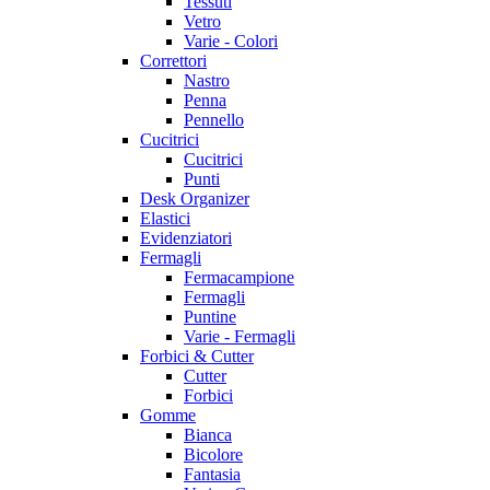
Tessuti
Vetro
Varie - Colori
Correttori
Nastro
Penna
Pennello
Cucitrici
Cucitrici
Punti
Desk Organizer
Elastici
Evidenziatori
Fermagli
Fermacampione
Fermagli
Puntine
Varie - Fermagli
Forbici & Cutter
Cutter
Forbici
Gomme
Bianca
Bicolore
Fantasia