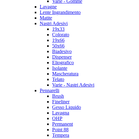
Varie - Gomme
Lavagne
Lente Ingrandimento
Matite
Nastri Adesivi
19x33
Colorato
19x66
50x66
Biadesivo
Dispenser
Eliografico
Isolante
Mascheratura
Telato
Varie - Nastri Adesivi
Pennarelli
Brush
Fineliner
Gesso Liquido
Lavagna
OHP
Permanent
Point 88
Tempera