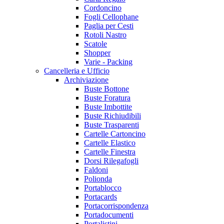
Cordoncino
Fogli Cellophane
Paglia per Cesti
Rotoli Nastro
Scatole
Shopper
Varie - Packing
Cancelleria e Ufficio
Archiviazione
Buste Bottone
Buste Foratura
Buste Imbottite
Buste Richiudibili
Buste Trasparenti
Cartelle Cartoncino
Cartelle Elastico
Cartelle Finestra
Dorsi Rilegafogli
Faldoni
Polionda
Portablocco
Portacards
Portacorrispondenza
Portadocumenti
Portalistini