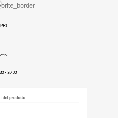
vorite_border
DPR!
otto!
30 - 20:00
li del prodotto