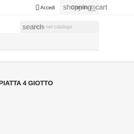
shopping_cart

Carrello
(0)
Accedi
search
IATTA 4 GIOTTO