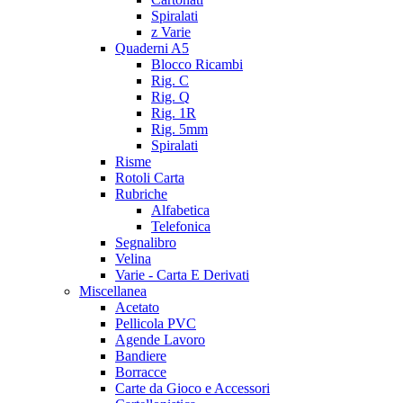
Spiralati
z Varie
Quaderni A5
Blocco Ricambi
Rig. C
Rig. Q
Rig. 1R
Rig. 5mm
Spiralati
Risme
Rotoli Carta
Rubriche
Alfabetica
Telefonica
Segnalibro
Velina
Varie - Carta E Derivati
Miscellanea
Acetato
Pellicola PVC
Agende Lavoro
Bandiere
Borracce
Carte da Gioco e Accessori