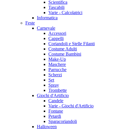
Scientifica
Tascabili
Varie - Calcolatrici
Informatica
Feste
Carnevale
Accessori
Cappelli
Coriandoli e Stelle Filanti
Costume Adulti
Costume Bambini
Make-Up
Maschere
Parrucche
Scherzi
Set
Spray
Trombette
Giochi d'Artificio
Candele
Varie - Giochi d'Artificio
Fontane
Petardi
Sparacoriandoli
Halloween