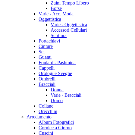
Zaini Tempo Libero
Borse
Varie - Acc. Moda
Oggettistica
Varie - Oggettistica
Accessori Cellulari
Scrittura
Portachiavi
Cinture
Set
Guanti
Foulard - Pashmina
Cappelli
Orologi e Sveglie
Ombrelli
Bracciali
Donna
Varie - Bracciali
Uomo
Collane
Orecchini
Arredamento
Album Fotografici
Cornice a Giorno
Cuscini