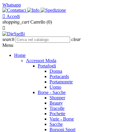
Whatsapp

Accedi
shopping_cart
Carrello
(0)

search
clear
Menu
Home
Accessori Moda
Portafogli
Donna
Portacards
Portamonete
Uomo
Borse - Sacche
Shopper
Beauty
Tracolle
Pochette
Varie - Borse
Sacche
Borsoni Sport