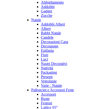
Abbigliamento
Addobbi
Gadget
Zucche
Natale
Addobbi Alberi
Alberi
Babbi Natale
Candele
Decorazioni Casa
Decoupage
Epifania
Fiori
Luci
Nastri Decorativi
Natività
Packaging
Presepe
Vetrofanie
Varie - Natale
Palloncini e Accessori Feste
Accessori
Buste
Festoni
Lattice 05''