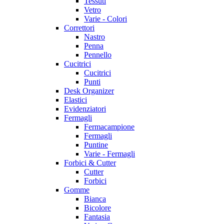
Tessuti
Vetro
Varie - Colori
Correttori
Nastro
Penna
Pennello
Cucitrici
Cucitrici
Punti
Desk Organizer
Elastici
Evidenziatori
Fermagli
Fermacampione
Fermagli
Puntine
Varie - Fermagli
Forbici & Cutter
Cutter
Forbici
Gomme
Bianca
Bicolore
Fantasia