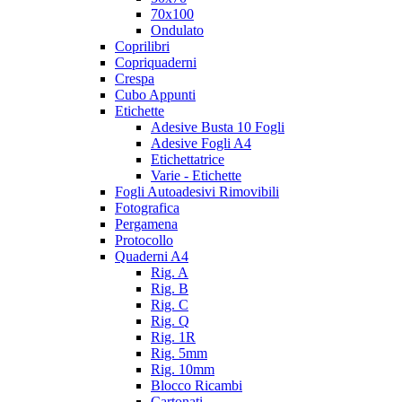
70x100
Ondulato
Coprilibri
Copriquaderni
Crespa
Cubo Appunti
Etichette
Adesive Busta 10 Fogli
Adesive Fogli A4
Etichettatrice
Varie - Etichette
Fogli Autoadesivi Rimovibili
Fotografica
Pergamena
Protocollo
Quaderni A4
Rig. A
Rig. B
Rig. C
Rig. Q
Rig. 1R
Rig. 5mm
Rig. 10mm
Blocco Ricambi
Cartonati