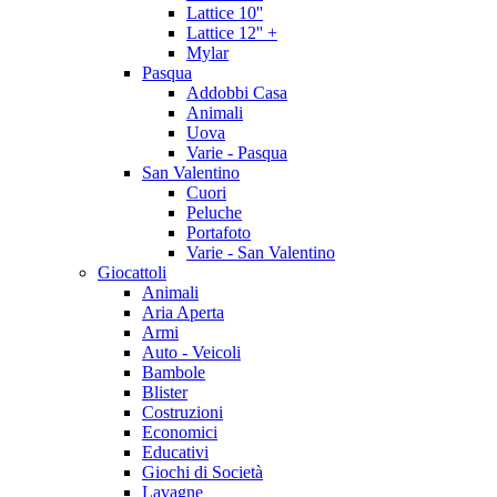
Lattice 10''
Lattice 12'' +
Mylar
Pasqua
Addobbi Casa
Animali
Uova
Varie - Pasqua
San Valentino
Cuori
Peluche
Portafoto
Varie - San Valentino
Giocattoli
Animali
Aria Aperta
Armi
Auto - Veicoli
Bambole
Blister
Costruzioni
Economici
Educativi
Giochi di Società
Lavagne