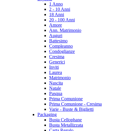
1 Anno
2 - 10 Anni
18 Anni
20 - 100 Anni
Amore
Ann. Matrimonio
Auguri
Battesimo
Compleanno
Condoglianze
Cresima
Generici
Inviti
Laurea
Matrimonio
Nascita
Natale
Pasqua
Prima Comunione
Prima Comunione - Cresima
Varie - Buste & Biglietti
Packaging
Busta Cellophane
Busta Metallizzata
Carta Regalo