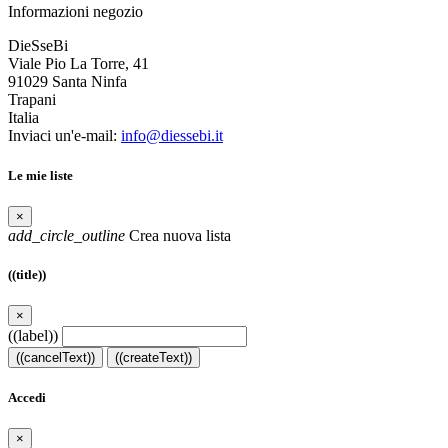
Informazioni negozio
DieSseBi
Viale Pio La Torre, 41
91029 Santa Ninfa
Trapani
Italia
Inviaci un'e-mail:
info@diessebi.it
Le mie liste
×
add_circle_outline
Crea nuova lista
((title))
×
((label))
((cancelText))
((createText))
Accedi
×