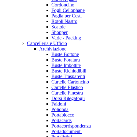
Cordoncino
Fogli Cellophane
Paglia per Cesti
Rotoli Nastro
Scatole
Shopper
Varie - Packing
Cancelleria e Ufficio
Archiviazione
Buste Bottone
Buste Foratura
Buste Imbottite
Buste Richiudibili
Buste Trasparenti
Cartelle Cartoncino
Cartelle Elastico
Cartelle Finestra
Dorsi Rilegafogli
Faldoni
Polionda
Portablocco
Portacards
Portacorrispondenza
Portadocumenti
Portalistini