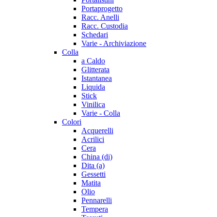
Portaprogetto
Racc. Anelli
Racc. Custodia
Schedari
Varie - Archiviazione
Colla
a Caldo
Glitterata
Istantanea
Liquida
Stick
Vinilica
Varie - Colla
Colori
Acquerelli
Acrilici
Cera
China (di)
Dita (a)
Gessetti
Matita
Olio
Pennarelli
Tempera