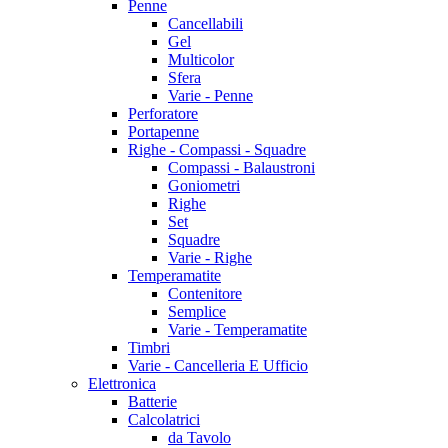
Penne
Cancellabili
Gel
Multicolor
Sfera
Varie - Penne
Perforatore
Portapenne
Righe - Compassi - Squadre
Compassi - Balaustroni
Goniometri
Righe
Set
Squadre
Varie - Righe
Temperamatite
Contenitore
Semplice
Varie - Temperamatite
Timbri
Varie - Cancelleria E Ufficio
Elettronica
Batterie
Calcolatrici
da Tavolo