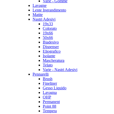
Varie - Gomme
Lavagne
Lente Ingrandimento
Matite
Nastri Adesivi
19x33
Colorato
19x66
50x66
Biadesivo
Dispenser
Eliografico
Isolante
Mascheratura
Telato
Varie - Nastri Adesivi
Pennarelli
Brush
Fineliner
Gesso Liquido
Lavagna
OHP
Permanent
Point 88
Tempera