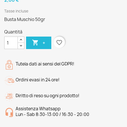
2,00 €
Tasse incluse
Busta Muschio 50gr
Quantità

favorite_border
+
Tutela dati ai sensi del GDPR!
Ordini evasi in 24 ore!
Diritto di reso su ogni prodotto!
Assistenza Whatsapp
Lun - Sab 8:30-13:00 / 16:30 - 20:00