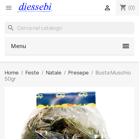
shopping_cart


(0)
search
Menu
Home
Feste
Natale
Presepe
Busta Muschio
50gr