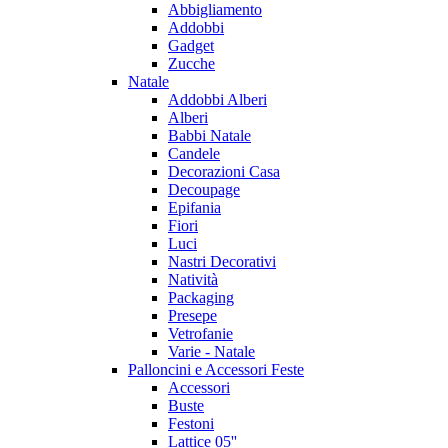
Abbigliamento
Addobbi
Gadget
Zucche
Natale
Addobbi Alberi
Alberi
Babbi Natale
Candele
Decorazioni Casa
Decoupage
Epifania
Fiori
Luci
Nastri Decorativi
Natività
Packaging
Presepe
Vetrofanie
Varie - Natale
Palloncini e Accessori Feste
Accessori
Buste
Festoni
Lattice 05''