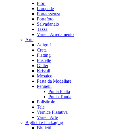
Fiori
Lampade
Portaessenza
Portafoto
Salvadanaio
Tazza
Varie - Arredamento
Arte
Adigraf
Creta
Flatting
Fustelle
Glitter
Kristall
Mosaico
Pasta da Modellare
Pennelli
Punta Piatta
Punta Tonda
Polistirolo
Tele
Vernice Fissativa
Varie - Arte
Biglietti e Packaging
Biglietti