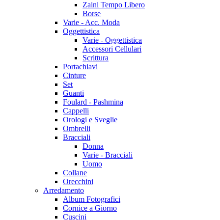
Zaini Tempo Libero
Borse
Varie - Acc. Moda
Oggettistica
Varie - Oggettistica
Accessori Cellulari
Scrittura
Portachiavi
Cinture
Set
Guanti
Foulard - Pashmina
Cappelli
Orologi e Sveglie
Ombrelli
Bracciali
Donna
Varie - Bracciali
Uomo
Collane
Orecchini
Arredamento
Album Fotografici
Cornice a Giorno
Cuscini