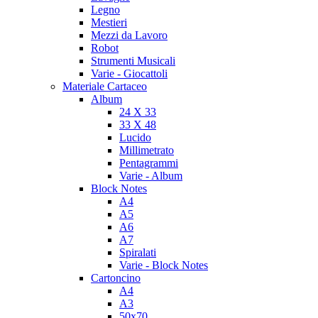
Legno
Mestieri
Mezzi da Lavoro
Robot
Strumenti Musicali
Varie - Giocattoli
Materiale Cartaceo
Album
24 X 33
33 X 48
Lucido
Millimetrato
Pentagrammi
Varie - Album
Block Notes
A4
A5
A6
A7
Spiralati
Varie - Block Notes
Cartoncino
A4
A3
50x70