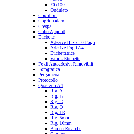
70x100
Ondulato
Coprilibri
Copriquaderni
Crespa
Cubo Appunti
Etichette
Adesive Busta 10 Fogli
Adesive Fogli A4
Etichettatrice
Varie - Etichette
Fogli Autoadesivi Rimovibili
Fotografica
Pergamena
Protocollo
Quaderni A4
Rig. A
Rig. B
Rig. C
Rig. Q
Rig. 1R
Rig. 5mm
Rig. 10mm
Blocco Ricambi
Cartonati