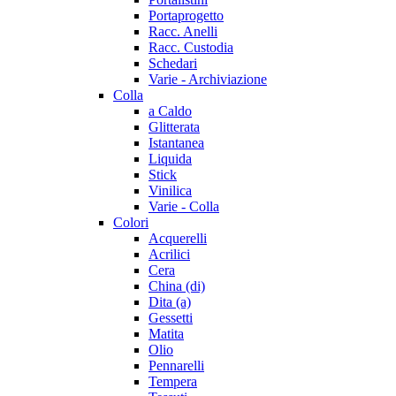
Portaprogetto
Racc. Anelli
Racc. Custodia
Schedari
Varie - Archiviazione
Colla
a Caldo
Glitterata
Istantanea
Liquida
Stick
Vinilica
Varie - Colla
Colori
Acquerelli
Acrilici
Cera
China (di)
Dita (a)
Gessetti
Matita
Olio
Pennarelli
Tempera