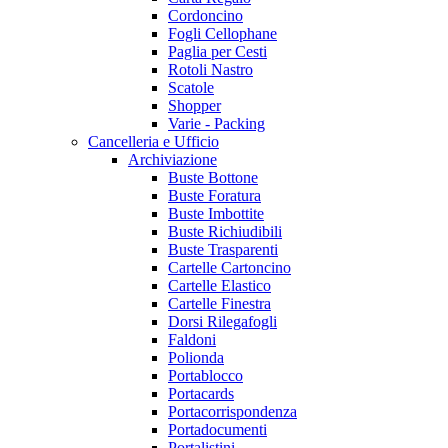
Cordoncino
Fogli Cellophane
Paglia per Cesti
Rotoli Nastro
Scatole
Shopper
Varie - Packing
Cancelleria e Ufficio
Archiviazione
Buste Bottone
Buste Foratura
Buste Imbottite
Buste Richiudibili
Buste Trasparenti
Cartelle Cartoncino
Cartelle Elastico
Cartelle Finestra
Dorsi Rilegafogli
Faldoni
Polionda
Portablocco
Portacards
Portacorrispondenza
Portadocumenti
Portalistini