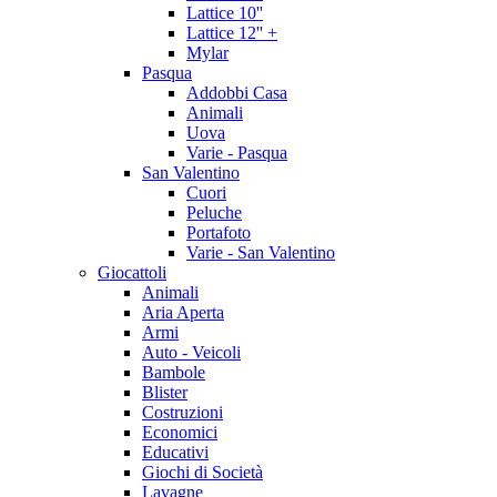
Lattice 10''
Lattice 12'' +
Mylar
Pasqua
Addobbi Casa
Animali
Uova
Varie - Pasqua
San Valentino
Cuori
Peluche
Portafoto
Varie - San Valentino
Giocattoli
Animali
Aria Aperta
Armi
Auto - Veicoli
Bambole
Blister
Costruzioni
Economici
Educativi
Giochi di Società
Lavagne