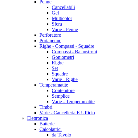
Penne
Cancellabili
Gel
Multicolor
Sfera
Varie - Penne
Perforatore
Portapenne
Righe - Compassi - Squadre
Compassi - Balaustroni
Goniometri
Righe
Set
Squadre
Varie - Righe
Temperamatite
Contenitore
Semplice
Varie - Temperamatite
Timbri
Varie - Cancelleria E Ufficio
Elettronica
Batterie
Calcolatrici
da Tavolo