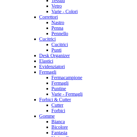
Tessuti
Vetro
Varie - Colori
Correttori
Nastro
Penna
Pennello
Cucitrici
Cucitrici
Punti
Desk Organizer
Elastici
Evidenziatori
Fermagli
Fermacampione
Fermagli
Puntine
Varie - Fermagli
Forbici & Cutter
Cutter
Forbici
Gomme
Bianca
Bicolore
Fantasia