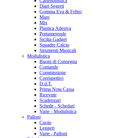
Cartellonistica
Diari Segreti
Gomma Eva & Feltro
Mare
Mix
Plastica Adesiva
Portamerende
Sicilia Gadget
Squadre Calcio
Strumenti Musicali
Modulistica
Buoni di Consegna
Comande
Commissione
Corrispettivi
D.d.T.
Prima Nota Cassa
Ricevute
Scadenzari
Schede - Schedari
Varie - Modulistica
Palloni
Cuoio
Leggeri
Varie - Palloni