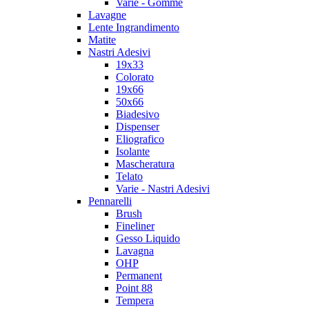
Varie - Gomme
Lavagne
Lente Ingrandimento
Matite
Nastri Adesivi
19x33
Colorato
19x66
50x66
Biadesivo
Dispenser
Eliografico
Isolante
Mascheratura
Telato
Varie - Nastri Adesivi
Pennarelli
Brush
Fineliner
Gesso Liquido
Lavagna
OHP
Permanent
Point 88
Tempera