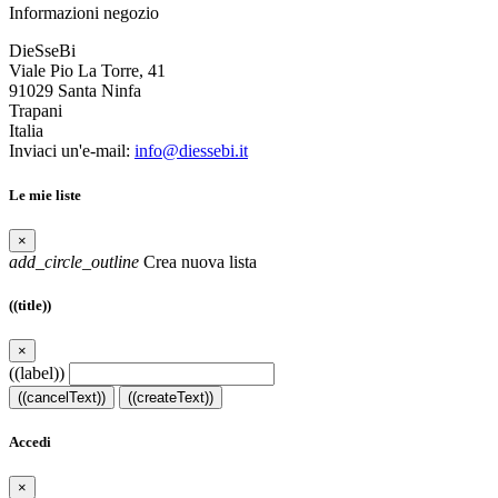
Informazioni negozio
DieSseBi
Viale Pio La Torre, 41
91029 Santa Ninfa
Trapani
Italia
Inviaci un'e-mail:
info@diessebi.it
Le mie liste
×
add_circle_outline
Crea nuova lista
((title))
×
((label))
((cancelText))
((createText))
Accedi
×