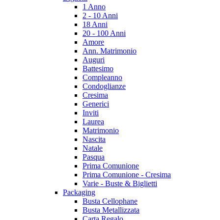
1 Anno
2 - 10 Anni
18 Anni
20 - 100 Anni
Amore
Ann. Matrimonio
Auguri
Battesimo
Compleanno
Condoglianze
Cresima
Generici
Inviti
Laurea
Matrimonio
Nascita
Natale
Pasqua
Prima Comunione
Prima Comunione - Cresima
Varie - Buste & Biglietti
Packaging
Busta Cellophane
Busta Metallizzata
Carta Regalo