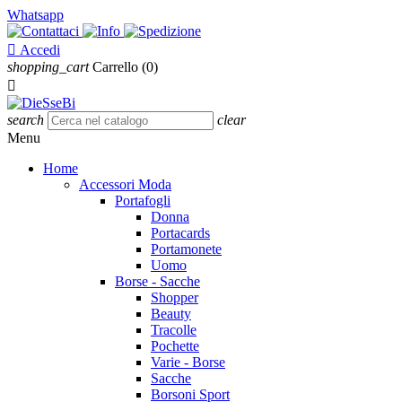
Whatsapp

Accedi
shopping_cart
Carrello
(0)

search
clear
Menu
Home
Accessori Moda
Portafogli
Donna
Portacards
Portamonete
Uomo
Borse - Sacche
Shopper
Beauty
Tracolle
Pochette
Varie - Borse
Sacche
Borsoni Sport