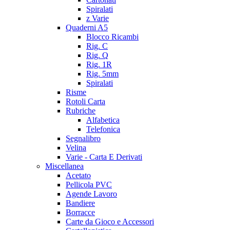
Spiralati
z Varie
Quaderni A5
Blocco Ricambi
Rig. C
Rig. Q
Rig. 1R
Rig. 5mm
Spiralati
Risme
Rotoli Carta
Rubriche
Alfabetica
Telefonica
Segnalibro
Velina
Varie - Carta E Derivati
Miscellanea
Acetato
Pellicola PVC
Agende Lavoro
Bandiere
Borracce
Carte da Gioco e Accessori