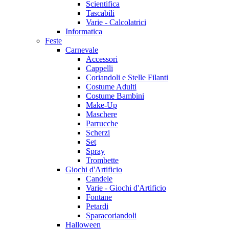
Scientifica
Tascabili
Varie - Calcolatrici
Informatica
Feste
Carnevale
Accessori
Cappelli
Coriandoli e Stelle Filanti
Costume Adulti
Costume Bambini
Make-Up
Maschere
Parrucche
Scherzi
Set
Spray
Trombette
Giochi d'Artificio
Candele
Varie - Giochi d'Artificio
Fontane
Petardi
Sparacoriandoli
Halloween