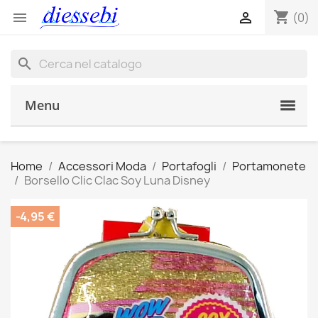
shopping_cart


(0)
search
Menu
Home
Accessori Moda
Portafogli
Portamonete
Borsello Clic Clac Soy Luna Disney
-4,95 €