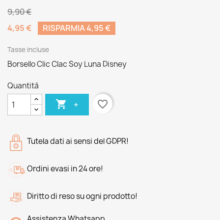
9,90 €
4,95 €
RISPARMIA 4,95 €
Tasse incluse
Borsello Clic Clac Soy Luna Disney
Quantità

favorite_border
+
Tutela dati ai sensi del GDPR!
Ordini evasi in 24 ore!
Diritto di reso su ogni prodotto!
Assistenza Whatsapp