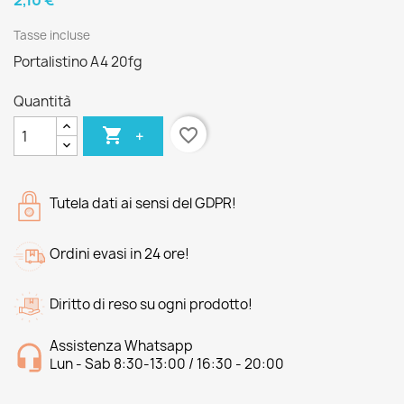
2,10 €
Tasse incluse
Portalistino A4 20fg
Quantità

favorite_border
+
Tutela dati ai sensi del GDPR!
Ordini evasi in 24 ore!
Diritto di reso su ogni prodotto!
Assistenza Whatsapp
Lun - Sab 8:30-13:00 / 16:30 - 20:00