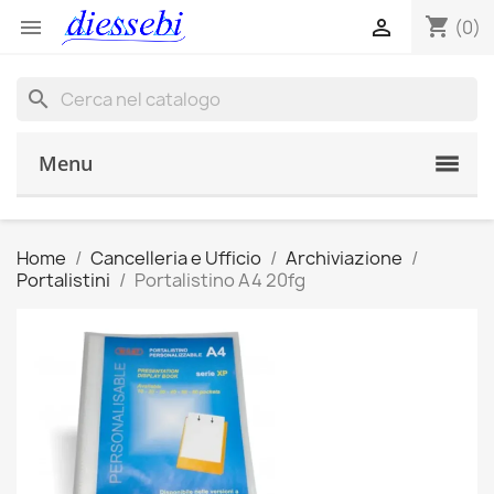
shopping_cart


(0)
search
Menu
Home
Cancelleria e Ufficio
Archiviazione
Portalistini
Portalistino A4 20fg