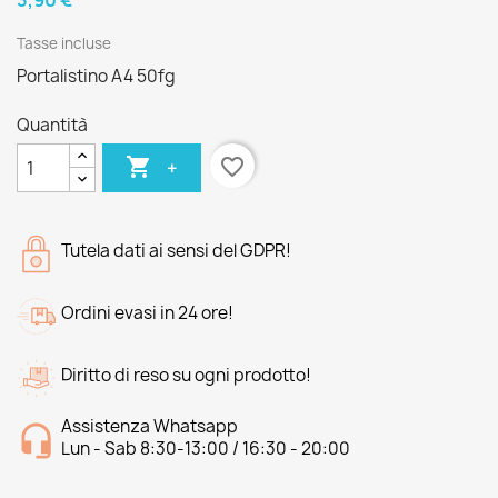
3,90 €
Tasse incluse
Portalistino A4 50fg
Quantità

favorite_border
+
Tutela dati ai sensi del GDPR!
Ordini evasi in 24 ore!
Diritto di reso su ogni prodotto!
Assistenza Whatsapp
Lun - Sab 8:30-13:00 / 16:30 - 20:00