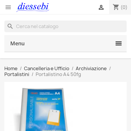
shopping_cart


(0)
search
Menu
Home
Cancelleria e Ufficio
Archiviazione
Portalistini
Portalistino A4 50fg