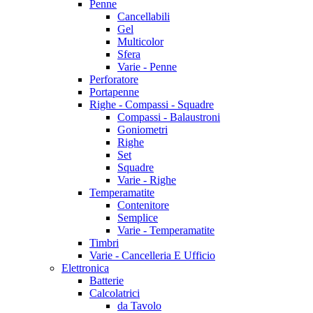
Penne
Cancellabili
Gel
Multicolor
Sfera
Varie - Penne
Perforatore
Portapenne
Righe - Compassi - Squadre
Compassi - Balaustroni
Goniometri
Righe
Set
Squadre
Varie - Righe
Temperamatite
Contenitore
Semplice
Varie - Temperamatite
Timbri
Varie - Cancelleria E Ufficio
Elettronica
Batterie
Calcolatrici
da Tavolo