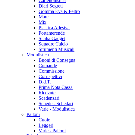
Cartellonistica
Diari Segreti
Gomma Eva & Feltro
Mare
Mix
Plastica Adesiva
Portamerende
Sicilia Gadget
Squadre Calcio
Strumenti Musicali
Modulistica
Buoni di Consegna
Comande
Commissione
Corrispettivi
D.d.T.
Prima Nota Cassa
Ricevute
Scadenzari
Schede - Schedari
Varie - Modulistica
Palloni
Cuoio
Leggeri
Varie - Palloni