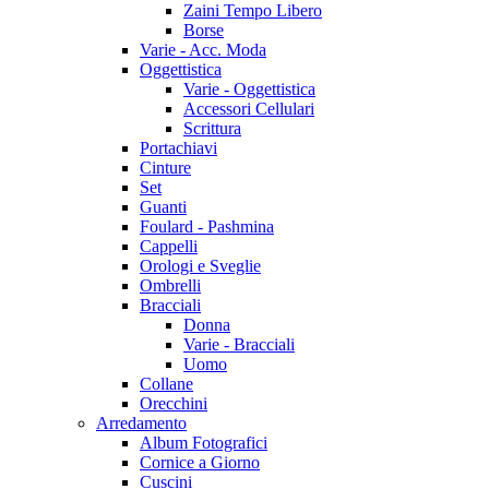
Zaini Tempo Libero
Borse
Varie - Acc. Moda
Oggettistica
Varie - Oggettistica
Accessori Cellulari
Scrittura
Portachiavi
Cinture
Set
Guanti
Foulard - Pashmina
Cappelli
Orologi e Sveglie
Ombrelli
Bracciali
Donna
Varie - Bracciali
Uomo
Collane
Orecchini
Arredamento
Album Fotografici
Cornice a Giorno
Cuscini