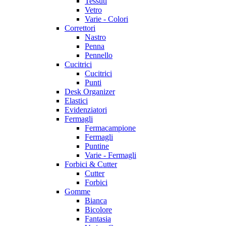
Tessuti
Vetro
Varie - Colori
Correttori
Nastro
Penna
Pennello
Cucitrici
Cucitrici
Punti
Desk Organizer
Elastici
Evidenziatori
Fermagli
Fermacampione
Fermagli
Puntine
Varie - Fermagli
Forbici & Cutter
Cutter
Forbici
Gomme
Bianca
Bicolore
Fantasia