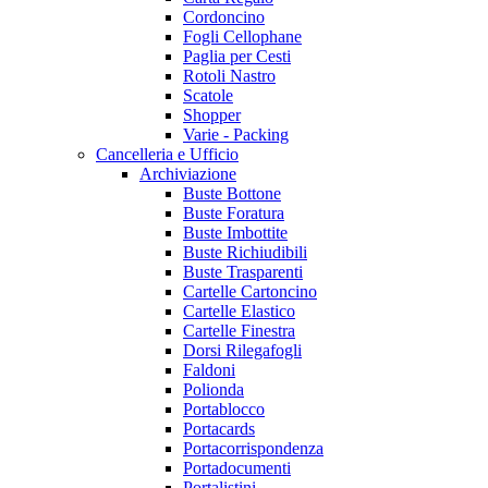
Cordoncino
Fogli Cellophane
Paglia per Cesti
Rotoli Nastro
Scatole
Shopper
Varie - Packing
Cancelleria e Ufficio
Archiviazione
Buste Bottone
Buste Foratura
Buste Imbottite
Buste Richiudibili
Buste Trasparenti
Cartelle Cartoncino
Cartelle Elastico
Cartelle Finestra
Dorsi Rilegafogli
Faldoni
Polionda
Portablocco
Portacards
Portacorrispondenza
Portadocumenti
Portalistini