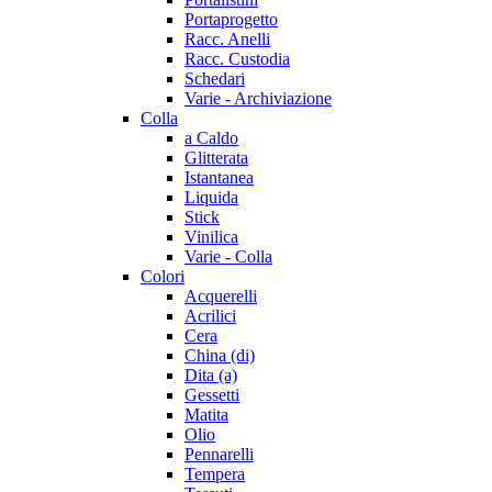
Portaprogetto
Racc. Anelli
Racc. Custodia
Schedari
Varie - Archiviazione
Colla
a Caldo
Glitterata
Istantanea
Liquida
Stick
Vinilica
Varie - Colla
Colori
Acquerelli
Acrilici
Cera
China (di)
Dita (a)
Gessetti
Matita
Olio
Pennarelli
Tempera