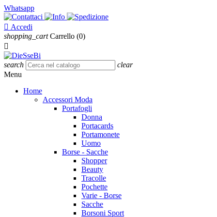
Whatsapp

Accedi
shopping_cart
Carrello
(0)

search
clear
Menu
Home
Accessori Moda
Portafogli
Donna
Portacards
Portamonete
Uomo
Borse - Sacche
Shopper
Beauty
Tracolle
Pochette
Varie - Borse
Sacche
Borsoni Sport