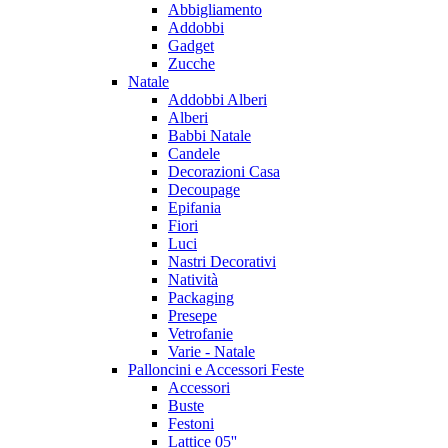
Abbigliamento
Addobbi
Gadget
Zucche
Natale
Addobbi Alberi
Alberi
Babbi Natale
Candele
Decorazioni Casa
Decoupage
Epifania
Fiori
Luci
Nastri Decorativi
Natività
Packaging
Presepe
Vetrofanie
Varie - Natale
Palloncini e Accessori Feste
Accessori
Buste
Festoni
Lattice 05''