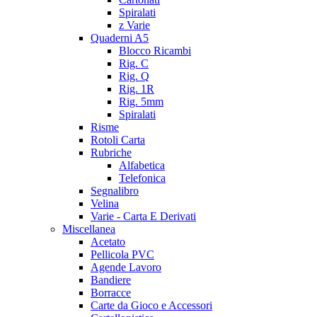
Spiralati
z Varie
Quaderni A5
Blocco Ricambi
Rig. C
Rig. Q
Rig. 1R
Rig. 5mm
Spiralati
Risme
Rotoli Carta
Rubriche
Alfabetica
Telefonica
Segnalibro
Velina
Varie - Carta E Derivati
Miscellanea
Acetato
Pellicola PVC
Agende Lavoro
Bandiere
Borracce
Carte da Gioco e Accessori