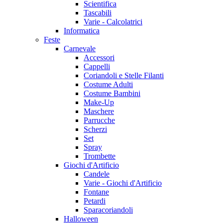
Scientifica
Tascabili
Varie - Calcolatrici
Informatica
Feste
Carnevale
Accessori
Cappelli
Coriandoli e Stelle Filanti
Costume Adulti
Costume Bambini
Make-Up
Maschere
Parrucche
Scherzi
Set
Spray
Trombette
Giochi d'Artificio
Candele
Varie - Giochi d'Artificio
Fontane
Petardi
Sparacoriandoli
Halloween