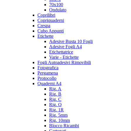
70x100
Ondulato
Coprilibri
Copriquaderni
Crespa
Cubo Appunti
Etichette
Adesive Busta 10 Fogli
Adesive Fogli A4
Etichettatrice
Varie - Etichette
Fogli Autoadesivi Rimovibili
Fotografica
Pergamena
Protocollo
Quaderni A4
Rig. A
Rig. B
Rig. C
Rig. Q
Rig. 1R
Rig. 5mm
Rig. 10mm
Blocco Ricambi
Cartonati