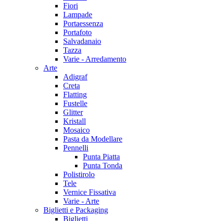
Fiori
Lampade
Portaessenza
Portafoto
Salvadanaio
Tazza
Varie - Arredamento
Arte
Adigraf
Creta
Flatting
Fustelle
Glitter
Kristall
Mosaico
Pasta da Modellare
Pennelli
Punta Piatta
Punta Tonda
Polistirolo
Tele
Vernice Fissativa
Varie - Arte
Biglietti e Packaging
Biglietti