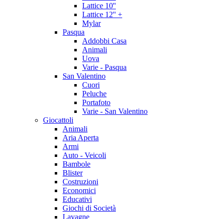
Lattice 10''
Lattice 12'' +
Mylar
Pasqua
Addobbi Casa
Animali
Uova
Varie - Pasqua
San Valentino
Cuori
Peluche
Portafoto
Varie - San Valentino
Giocattoli
Animali
Aria Aperta
Armi
Auto - Veicoli
Bambole
Blister
Costruzioni
Economici
Educativi
Giochi di Società
Lavagne