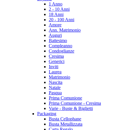
1 Anno
2 - 10 Anni
18 Anni
20 - 100 Anni
Amore
Ann. Matrimonio
Auguri
Battesimo
Compleanno
Condoglianze
Cresima
Generici
Inviti
Laurea
Matrimonio
Nascita
Natale
Pasqua
Prima Comunione
Prima Comunione - Cresima
Varie - Buste & Biglietti
Packaging
Busta Cellophane
Busta Metallizzata
Carta Regalo