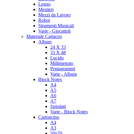
Legno
Mestieri
Mezzi da Lavoro
Robot
Strumenti Musicali
Varie - Giocattoli
Materiale Cartaceo
Album
24 X 33
33 X 48
Lucido
Millimetrato
Pentagrammi
Varie - Album
Block Notes
A4
A5
A6
A7
Spiralati
Varie - Block Notes
Cartoncino
A4
A3
50x70