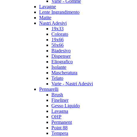
Varie - Gomme
Lavagne
Lente Ingrandimento
Matite
Nastri Adesivi
19x33
Colorato
19x66
50x66
Biadesivo
Dispenser
Eliografico
Isolante
Mascheratura
Telato
Varie - Nastri Adesivi
Pennarelli
Brush
Fineliner
Gesso Liquido
Lavagna
OHP
Permanent
Point 88
Tempera