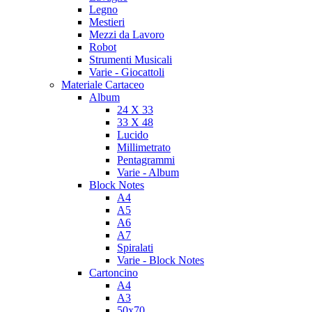
Legno
Mestieri
Mezzi da Lavoro
Robot
Strumenti Musicali
Varie - Giocattoli
Materiale Cartaceo
Album
24 X 33
33 X 48
Lucido
Millimetrato
Pentagrammi
Varie - Album
Block Notes
A4
A5
A6
A7
Spiralati
Varie - Block Notes
Cartoncino
A4
A3
50x70