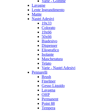
Varie - Gomme
Lavagne
Lente Ingrandimento
Matite
Nastri Adesivi
19x33
Colorato
19x66
50x66
Biadesivo
Dispenser
Eliografico
Isolante
Mascheratura
Telato
Varie - Nastri Adesivi
Pennarelli
Brush
Fineliner
Gesso Liquido
Lavagna
OHP
Permanent
Point 88
Tempera