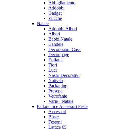
Abbigliamento
Addobbi
Gadget
Zucche
Natale
Addobbi Alberi
Alberi
Babbi Natale
Candele
Decorazioni Casa
Decoupage
Epifania
Fiori
Luci
Nastri Decorativi
Natività
Packaging
Presepe
Vetrofanie
Varie - Natale
Palloncini e Accessori Feste
Accessori
Buste
Festoni
Lattice 05''