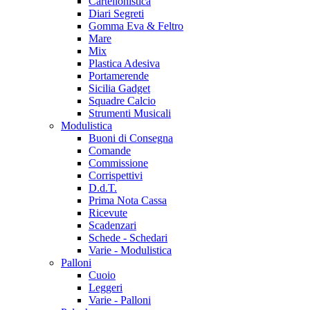
Cartellonistica
Diari Segreti
Gomma Eva & Feltro
Mare
Mix
Plastica Adesiva
Portamerende
Sicilia Gadget
Squadre Calcio
Strumenti Musicali
Modulistica
Buoni di Consegna
Comande
Commissione
Corrispettivi
D.d.T.
Prima Nota Cassa
Ricevute
Scadenzari
Schede - Schedari
Varie - Modulistica
Palloni
Cuoio
Leggeri
Varie - Palloni