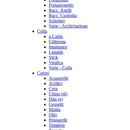
Portaprogetto
Racc. Anelli
Racc. Custodia
Schedari
Varie - Archiviazione
Colla
a Caldo
Glitterata
Istantanea
Liquida
Stick
Vinilica
Varie - Colla
Colori
Acquerelli
Acrilici
Cera
China (di)
Dita (a)
Gessetti
Matita
Olio
Pennarelli
Tempera