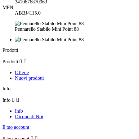
3410676870963
MPN
ABBJ4115.0
Pennarello Stabilo Mini Point 88
Prodotti
Prodotti


Offerte
Nuovi prodotti
Info
Info


Info
Dicono di Noi
Il tuo account
Il tuo account

