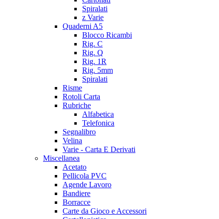
Spiralati
z Varie
Quaderni A5
Blocco Ricambi
Rig. C
Rig. Q
Rig. 1R
Rig. 5mm
Spiralati
Risme
Rotoli Carta
Rubriche
Alfabetica
Telefonica
Segnalibro
Velina
Varie - Carta E Derivati
Miscellanea
Acetato
Pellicola PVC
Agende Lavoro
Bandiere
Borracce
Carte da Gioco e Accessori