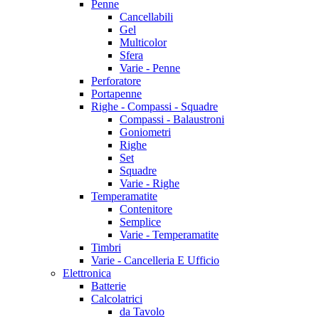
Penne
Cancellabili
Gel
Multicolor
Sfera
Varie - Penne
Perforatore
Portapenne
Righe - Compassi - Squadre
Compassi - Balaustroni
Goniometri
Righe
Set
Squadre
Varie - Righe
Temperamatite
Contenitore
Semplice
Varie - Temperamatite
Timbri
Varie - Cancelleria E Ufficio
Elettronica
Batterie
Calcolatrici
da Tavolo