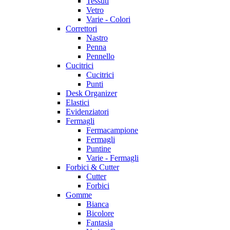
Tessuti
Vetro
Varie - Colori
Correttori
Nastro
Penna
Pennello
Cucitrici
Cucitrici
Punti
Desk Organizer
Elastici
Evidenziatori
Fermagli
Fermacampione
Fermagli
Puntine
Varie - Fermagli
Forbici & Cutter
Cutter
Forbici
Gomme
Bianca
Bicolore
Fantasia