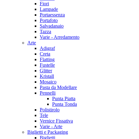
Fiori
Lampade
Portaessenza
Portafoto
Salvadanaio
Tazza
Varie - Arredamento
Arte
Adigraf
Creta
Flatting
Fustelle
Glitter
Kristall
Mosaico
Pasta da Modellare
Pennelli
Punta Piatta
Punta Tonda
Polistirolo
Tele
Vernice Fissativa
Varie - Arte
Biglietti e Packaging
Biglietti