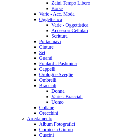
Zaini Tempo Libero
Borse
Varie - Acc. Moda
Oggettistica
Varie - Oggettistica
Accessori Cellulari
Scrittura
Portachiavi
Cinture
Set
Guanti
Foulard - Pashmina
Cappelli
Orologi e Sveglie
Ombrelli
Bracciali
Donna
Varie - Bracciali
Uomo
Collane
Orecchini
Arredamento
Album Fotografici
Cornice a Giorno
Cuscini