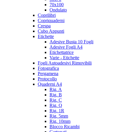
70x100
Ondulato
Coprilibri
Copriquaderni
Crespa
Cubo Appunti
Etichette
Adesive Busta 10 Fogli
Adesive Fogli A4
Etichettatrice
Varie - Etichette
Fogli Autoadesivi Rimovibili
Fotografica
Pergamena
Protocollo
Quaderni A4
Rig. A
Rig. B
Rig. C
Rig. Q
Rig. 1R
Rig. 5mm
Rig. 10mm
Blocco Ricambi
Cartonati