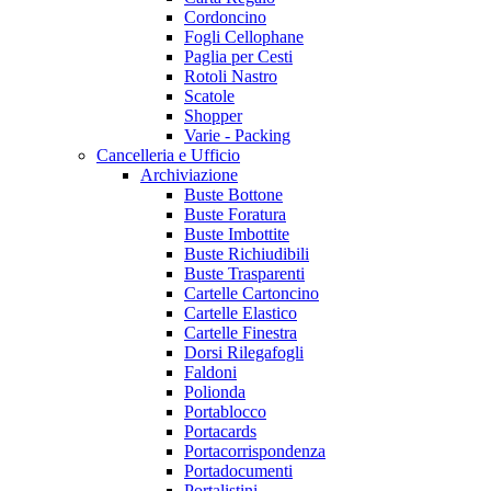
Cordoncino
Fogli Cellophane
Paglia per Cesti
Rotoli Nastro
Scatole
Shopper
Varie - Packing
Cancelleria e Ufficio
Archiviazione
Buste Bottone
Buste Foratura
Buste Imbottite
Buste Richiudibili
Buste Trasparenti
Cartelle Cartoncino
Cartelle Elastico
Cartelle Finestra
Dorsi Rilegafogli
Faldoni
Polionda
Portablocco
Portacards
Portacorrispondenza
Portadocumenti
Portalistini