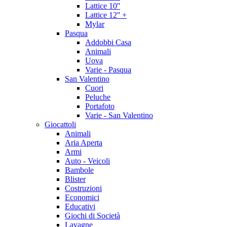
Lattice 10''
Lattice 12'' +
Mylar
Pasqua
Addobbi Casa
Animali
Uova
Varie - Pasqua
San Valentino
Cuori
Peluche
Portafoto
Varie - San Valentino
Giocattoli
Animali
Aria Aperta
Armi
Auto - Veicoli
Bambole
Blister
Costruzioni
Economici
Educativi
Giochi di Società
Lavagne