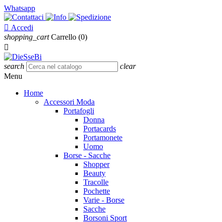
Whatsapp

Accedi
shopping_cart
Carrello
(0)

search
clear
Menu
Home
Accessori Moda
Portafogli
Donna
Portacards
Portamonete
Uomo
Borse - Sacche
Shopper
Beauty
Tracolle
Pochette
Varie - Borse
Sacche
Borsoni Sport