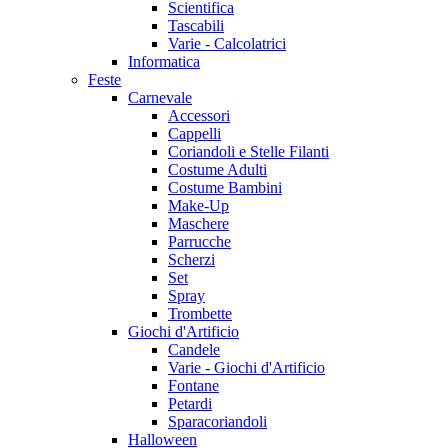
Scientifica
Tascabili
Varie - Calcolatrici
Informatica
Feste
Carnevale
Accessori
Cappelli
Coriandoli e Stelle Filanti
Costume Adulti
Costume Bambini
Make-Up
Maschere
Parrucche
Scherzi
Set
Spray
Trombette
Giochi d'Artificio
Candele
Varie - Giochi d'Artificio
Fontane
Petardi
Sparacoriandoli
Halloween