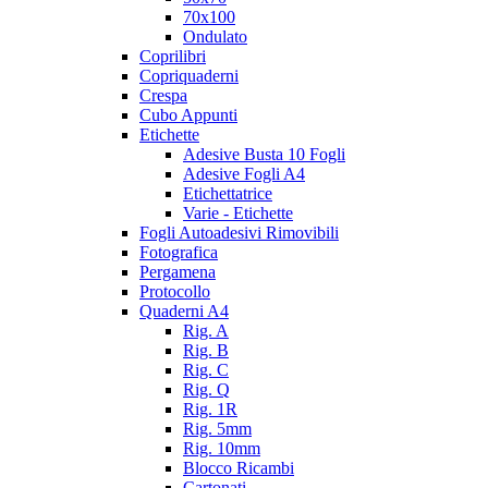
70x100
Ondulato
Coprilibri
Copriquaderni
Crespa
Cubo Appunti
Etichette
Adesive Busta 10 Fogli
Adesive Fogli A4
Etichettatrice
Varie - Etichette
Fogli Autoadesivi Rimovibili
Fotografica
Pergamena
Protocollo
Quaderni A4
Rig. A
Rig. B
Rig. C
Rig. Q
Rig. 1R
Rig. 5mm
Rig. 10mm
Blocco Ricambi
Cartonati