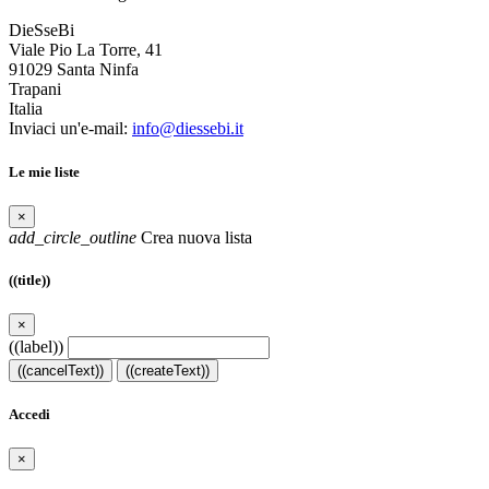
DieSseBi
Viale Pio La Torre, 41
91029 Santa Ninfa
Trapani
Italia
Inviaci un'e-mail:
info@diessebi.it
Le mie liste
×
add_circle_outline
Crea nuova lista
((title))
×
((label))
((cancelText))
((createText))
Accedi
×