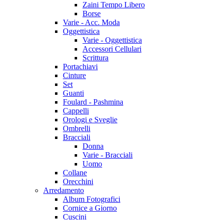
Zaini Tempo Libero
Borse
Varie - Acc. Moda
Oggettistica
Varie - Oggettistica
Accessori Cellulari
Scrittura
Portachiavi
Cinture
Set
Guanti
Foulard - Pashmina
Cappelli
Orologi e Sveglie
Ombrelli
Bracciali
Donna
Varie - Bracciali
Uomo
Collane
Orecchini
Arredamento
Album Fotografici
Cornice a Giorno
Cuscini