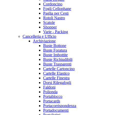
Cordoncino
Fogli Cellophane
Paglia per Cesti
Rotoli Nastro
Scatole
Shopper
Varie - Packing
Cancelleria e Ufficio
Archiviazione
Buste Bottone
Buste Foratura
Buste Imbottite
Buste Richiudibili
Buste Trasparenti
Cartelle Cartoncino
Cartelle Elastico
Cartelle Finestra
Dorsi Rilegafogli
Faldoni
Polionda
Portablocco
Portacards
Portacorrispondenza
Portadocumenti
Portalistini