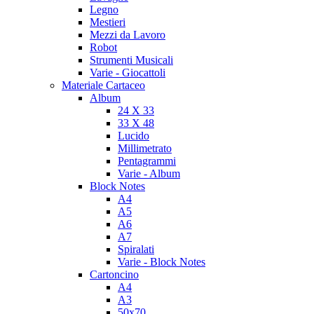
Legno
Mestieri
Mezzi da Lavoro
Robot
Strumenti Musicali
Varie - Giocattoli
Materiale Cartaceo
Album
24 X 33
33 X 48
Lucido
Millimetrato
Pentagrammi
Varie - Album
Block Notes
A4
A5
A6
A7
Spiralati
Varie - Block Notes
Cartoncino
A4
A3
50x70