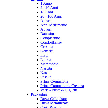
1 Anno
2 - 10 Anni
18 Anni
20 - 100 Anni
Amore
Ann. Matrimonio
Auguri
Battesimo
Compleanno
Condoglianze
Cresima
Generici
Inviti
Laurea
Matrimonio
Nascita
Natale
Pasqua
Prima Comunione
Prima Comunione - Cresima
Varie - Buste & Biglietti
Packaging
Busta Cellophane
Busta Metallizzata
Carta Regalo