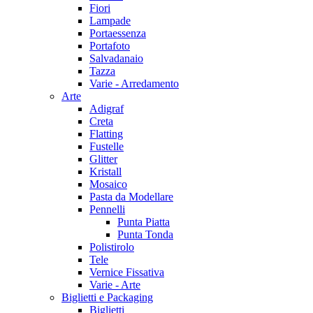
Fiori
Lampade
Portaessenza
Portafoto
Salvadanaio
Tazza
Varie - Arredamento
Arte
Adigraf
Creta
Flatting
Fustelle
Glitter
Kristall
Mosaico
Pasta da Modellare
Pennelli
Punta Piatta
Punta Tonda
Polistirolo
Tele
Vernice Fissativa
Varie - Arte
Biglietti e Packaging
Biglietti