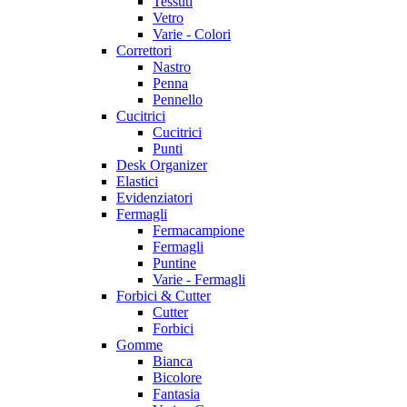
Tessuti
Vetro
Varie - Colori
Correttori
Nastro
Penna
Pennello
Cucitrici
Cucitrici
Punti
Desk Organizer
Elastici
Evidenziatori
Fermagli
Fermacampione
Fermagli
Puntine
Varie - Fermagli
Forbici & Cutter
Cutter
Forbici
Gomme
Bianca
Bicolore
Fantasia