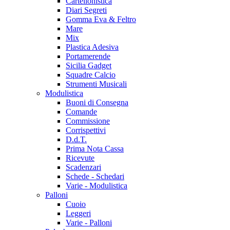
Cartellonistica
Diari Segreti
Gomma Eva & Feltro
Mare
Mix
Plastica Adesiva
Portamerende
Sicilia Gadget
Squadre Calcio
Strumenti Musicali
Modulistica
Buoni di Consegna
Comande
Commissione
Corrispettivi
D.d.T.
Prima Nota Cassa
Ricevute
Scadenzari
Schede - Schedari
Varie - Modulistica
Palloni
Cuoio
Leggeri
Varie - Palloni