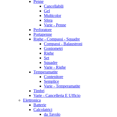
Penne
Cancellabili
Gel
Multicolor
Sfera
Varie - Penne
Perforatore
Portapenne
Righe - Compassi - Squadre
Compassi - Balaustroni
Goniometri
Righe
Set
Squadre
Varie - Righe
Temperamatite
Contenitore
Semplice
Varie - Temperamatite
Timbri
Varie - Cancelleria E Ufficio
Elettronica
Batterie
Calcolatrici
da Tavolo