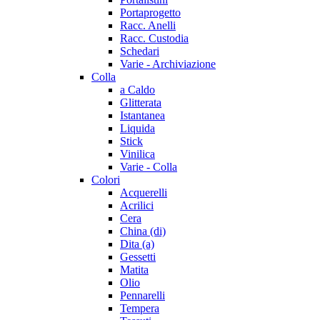
Portaprogetto
Racc. Anelli
Racc. Custodia
Schedari
Varie - Archiviazione
Colla
a Caldo
Glitterata
Istantanea
Liquida
Stick
Vinilica
Varie - Colla
Colori
Acquerelli
Acrilici
Cera
China (di)
Dita (a)
Gessetti
Matita
Olio
Pennarelli
Tempera