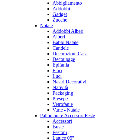
Abbigliamento
Addobbi
Gadget
Zucche
Natale
Addobbi Alberi
Alberi
Babbi Natale
Candele
Decorazioni Casa
Decoupage
Epifania
Fiori
Luci
Nastri Decorativi
Natività
Packaging
Presepe
Vetrofanie
Varie - Natale
Palloncini e Accessori Feste
Accessori
Buste
Festoni
Lattice 05''