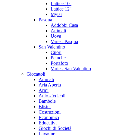
Lattice 10''
Lattice 12'' +
Mylar
Pasqua
Addobbi Casa
Animali
Uova
Varie - Pasqua
San Valentino
Cuori
Peluche
Portafoto
Varie - San Valentino
Giocattoli
Animali
Aria Aperta
Armi
Auto - Veicoli
Bambole
Blister
Costruzioni
Economici
Educativi
Giochi di Società
Lavagne