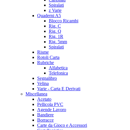
Spiralati
z Varie
Quaderni A5
Blocco Ricambi
Rig. C
Rig. Q
Rig. 1R
Rig. 5mm
Spiralati
Risme
Rotoli Carta
Rubriche
Alfabetica
Telefonica
Segnalibro
Velina
Varie - Carta E Derivati
Miscellanea
Acetato
Pellicola PVC
Agende Lavoro
Bandiere
Borracce
Carte da Gioco e Accessori