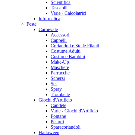
Scientifica
Tascabili
Varie - Calcolatrici
Informatica
Feste
Carnevale
Accessori
Cappelli
Coriandoli e Stelle Filanti
Costume Adulti
Costume Bambini
Make-Up
Maschere
Parrucche
Scherzi
Set
Spray
Trombette
Giochi d'Artificio
Candele
Varie - Giochi d'Artificio
Fontane
Petardi
Sparacoriandoli
Halloween