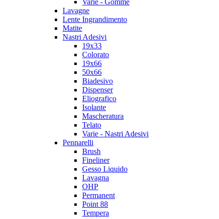
Varie - Gomme
Lavagne
Lente Ingrandimento
Matite
Nastri Adesivi
19x33
Colorato
19x66
50x66
Biadesivo
Dispenser
Eliografico
Isolante
Mascheratura
Telato
Varie - Nastri Adesivi
Pennarelli
Brush
Fineliner
Gesso Liquido
Lavagna
OHP
Permanent
Point 88
Tempera