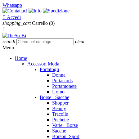
Whatsapp

Accedi
shopping_cart
Carrello
(0)

search
clear
Menu
Home
Accessori Moda
Portafogli
Donna
Portacards
Portamonete
Uomo
Borse - Sacche
Shopper
Beauty
Tracolle
Pochette
Varie - Borse
Sacche
Borsoni Sport