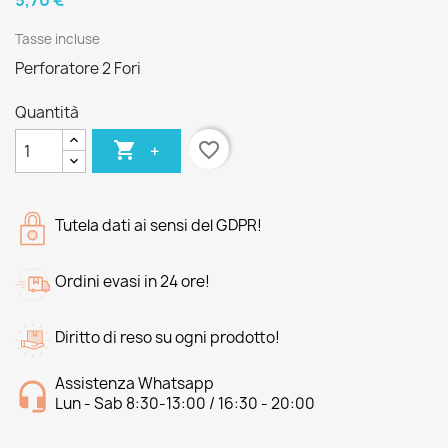
5,70 €
Tasse incluse
Perforatore 2 Fori
Quantità

favorite_border
+
Tutela dati ai sensi del GDPR!
Ordini evasi in 24 ore!
Diritto di reso su ogni prodotto!
Assistenza Whatsapp
Lun - Sab 8:30-13:00 / 16:30 - 20:00