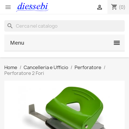
shopping_cart


(0)
search
Menu
Home
Cancelleria e Ufficio
Perforatore
Perforatore 2 Fori