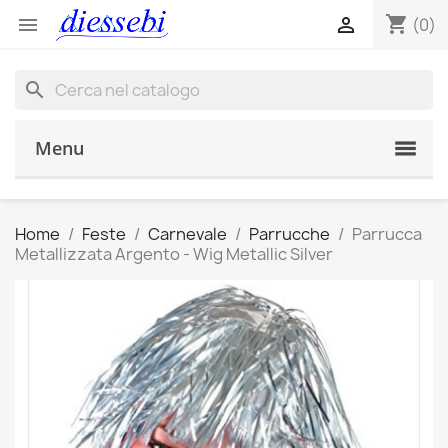
shopping_cart


(0)
search
Menu
Home
Feste
Carnevale
Parrucche
Parrucca
Metallizzata Argento - Wig Metallic Silver