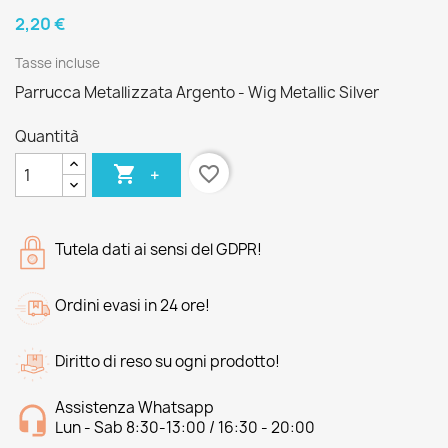
2,20 €
Tasse incluse
Parrucca Metallizzata Argento - Wig Metallic Silver
Quantità

favorite_border
+
Tutela dati ai sensi del GDPR!
Ordini evasi in 24 ore!
Diritto di reso su ogni prodotto!
Assistenza Whatsapp
Lun - Sab 8:30-13:00 / 16:30 - 20:00