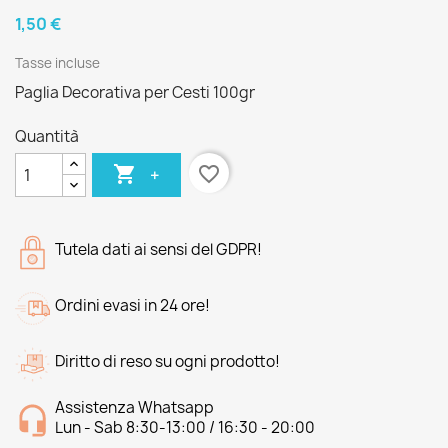
1,50 €
Tasse incluse
Paglia Decorativa per Cesti 100gr
Quantità

favorite_border
+
Tutela dati ai sensi del GDPR!
Ordini evasi in 24 ore!
Diritto di reso su ogni prodotto!
Assistenza Whatsapp
Lun - Sab 8:30-13:00 / 16:30 - 20:00