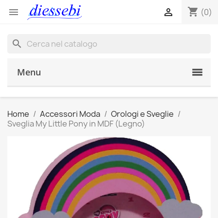
shopping_cart


(0)
search
Menu
Home
Accessori Moda
Orologi e Sveglie
Sveglia My Little Pony in MDF (Legno)