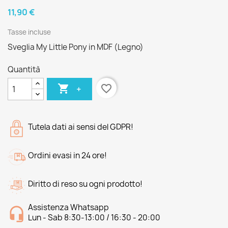
11,90 €
Tasse incluse
Sveglia My Little Pony in MDF (Legno)
Quantità

favorite_border
+
Tutela dati ai sensi del GDPR!
Ordini evasi in 24 ore!
Diritto di reso su ogni prodotto!
Assistenza Whatsapp
Lun - Sab 8:30-13:00 / 16:30 - 20:00