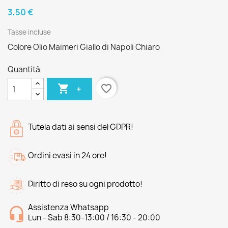
3,50 €
Tasse incluse
Colore Olio Maimeri Giallo di Napoli Chiaro
Quantità

favorite_border
+
Tutela dati ai sensi del GDPR!
Ordini evasi in 24 ore!
Diritto di reso su ogni prodotto!
Assistenza Whatsapp
Lun - Sab 8:30-13:00 / 16:30 - 20:00