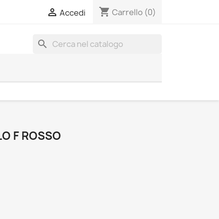
shopping_cart

Carrello
(0)
Accedi
search
LO F ROSSO