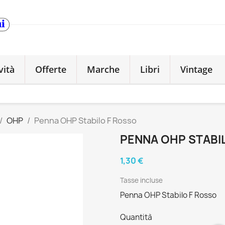
vità
Offerte
Marche
Libri
Vintage
OHP
Penna OHP Stabilo F Rosso
PENNA OHP STABI
1,30 €
Tasse incluse
Penna OHP Stabilo F Rosso
Quantità