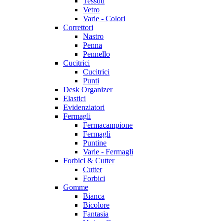
Tessuti
Vetro
Varie - Colori
Correttori
Nastro
Penna
Pennello
Cucitrici
Cucitrici
Punti
Desk Organizer
Elastici
Evidenziatori
Fermagli
Fermacampione
Fermagli
Puntine
Varie - Fermagli
Forbici & Cutter
Cutter
Forbici
Gomme
Bianca
Bicolore
Fantasia