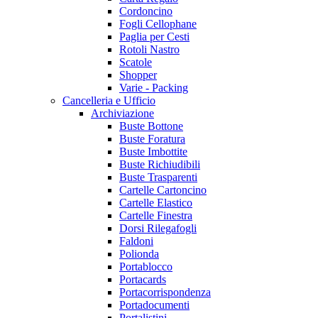
Cordoncino
Fogli Cellophane
Paglia per Cesti
Rotoli Nastro
Scatole
Shopper
Varie - Packing
Cancelleria e Ufficio
Archiviazione
Buste Bottone
Buste Foratura
Buste Imbottite
Buste Richiudibili
Buste Trasparenti
Cartelle Cartoncino
Cartelle Elastico
Cartelle Finestra
Dorsi Rilegafogli
Faldoni
Polionda
Portablocco
Portacards
Portacorrispondenza
Portadocumenti
Portalistini