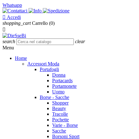
Whatsapp

Accedi
shopping_cart
Carrello
(0)

search
clear
Menu
Home
Accessori Moda
Portafogli
Donna
Portacards
Portamonete
Uomo
Borse - Sacche
Shopper
Beauty
Tracolle
Pochette
Varie - Borse
Sacche
Borsoni Sport