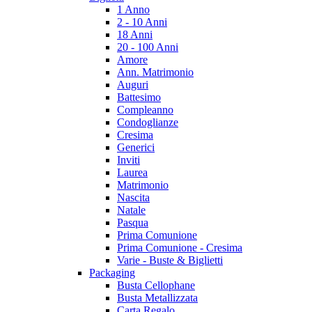
1 Anno
2 - 10 Anni
18 Anni
20 - 100 Anni
Amore
Ann. Matrimonio
Auguri
Battesimo
Compleanno
Condoglianze
Cresima
Generici
Inviti
Laurea
Matrimonio
Nascita
Natale
Pasqua
Prima Comunione
Prima Comunione - Cresima
Varie - Buste & Biglietti
Packaging
Busta Cellophane
Busta Metallizzata
Carta Regalo