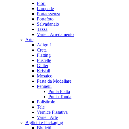
Fiori
Lampade
Portaessenza
Portafoto
Salvadanaio
Tazza
Varie - Arredamento
Arte
Adigraf
Creta
Flatting
Fustelle
Glitter
Kristall
Mosaico
Pasta da Modellare
Pennelli
Punta Piatta
Punta Tonda
Polistirolo
Tele
Vernice Fissativa
Varie - Arte
Biglietti e Packaging
Biglietti