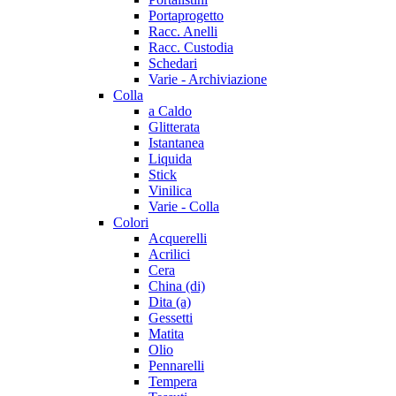
Portaprogetto
Racc. Anelli
Racc. Custodia
Schedari
Varie - Archiviazione
Colla
a Caldo
Glitterata
Istantanea
Liquida
Stick
Vinilica
Varie - Colla
Colori
Acquerelli
Acrilici
Cera
China (di)
Dita (a)
Gessetti
Matita
Olio
Pennarelli
Tempera