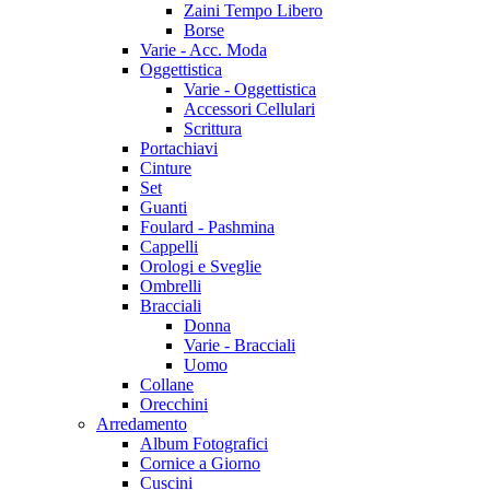
Zaini Tempo Libero
Borse
Varie - Acc. Moda
Oggettistica
Varie - Oggettistica
Accessori Cellulari
Scrittura
Portachiavi
Cinture
Set
Guanti
Foulard - Pashmina
Cappelli
Orologi e Sveglie
Ombrelli
Bracciali
Donna
Varie - Bracciali
Uomo
Collane
Orecchini
Arredamento
Album Fotografici
Cornice a Giorno
Cuscini