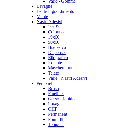
Varie - Gomme
Lavagne
Lente Ingrandimento
Matite
Nastri Adesivi
19x33
Colorato
19x66
50x66
Biadesivo
Dispenser
Eliografico
Isolante
Mascheratura
Telato
Varie - Nastri Adesivi
Pennarelli
Brush
Fineliner
Gesso Liquido
Lavagna
OHP
Permanent
Point 88
Tempera