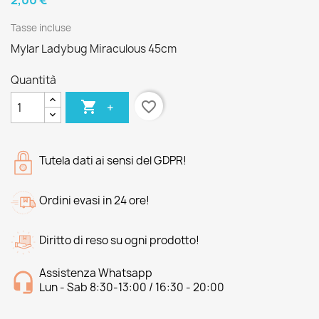
2,00 €
Tasse incluse
Mylar Ladybug Miraculous 45cm
Quantità

favorite_border
+
Tutela dati ai sensi del GDPR!
Ordini evasi in 24 ore!
Diritto di reso su ogni prodotto!
Assistenza Whatsapp
Lun - Sab 8:30-13:00 / 16:30 - 20:00