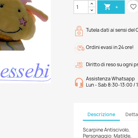

favorite_border
+
Tutela dati ai sensi del
Ordini evasi in 24 ore!
Diritto di reso su ogni 
Assistenza Whatsapp
Lun - Sab 8:30-13:00 / 
Descrizione
Detta
Scarpine Antiscivolo,
Personaggio: Matilde,