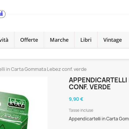
vità
Offerte
Marche
Libri
Vintage
lli in Carta Gommata Lebez conf. verde
APPENDICARTELLI
CONF. VERDE
9,90 €
Tasse incluse
Appendicartelli in Carta Go