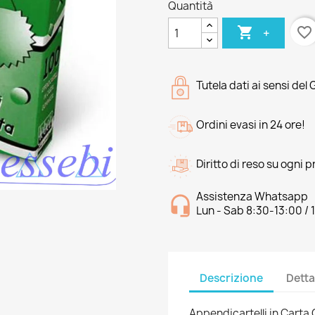
Quantità

favorite_border
+
Tutela dati ai sensi del
Ordini evasi in 24 ore!
Diritto di reso su ogni 
Assistenza Whatsapp
Lun - Sab 8:30-13:00 / 
Descrizione
Detta
Appendicartelli in Cart