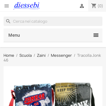
shopping_cart


(0)
search
Menu
Home
Scuola
Zaini
Messenger
Tracolla Jonk
46