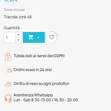
16,90 €
Tasse incluse
Tracolla Jonk 46
Quantità

favorite_border
+
Tutela dati ai sensi del GDPR!
Ordini evasi in 24 ore!
Diritto di reso su ogni prodotto!
Assistenza Whatsapp
Lun - Sab 8:30-13:00 / 16:30 - 20:00